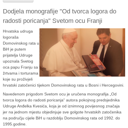
Dodjela monografije "Od tvorca logora do
radosti poricanja" Svetom ocu Franji
Hrvatska udruga
logoraša
Domovinskog rata u
BiH je putem
prijatelja Udruge
upoznala Svetog
oca papu Franju sa
žrtvama i torturama
koje su proživjeli
hrvatski zatočenici tijekom Domovinskog rata u Bosni i Hercegovini.
Navedenom prigodom Svetom ocu je uručena monografija „Od
tvorca logora do radosti poricanja“ autora pokojnog predsjednika
Udruge Anđelka Kvesića, koja je od iznimnog povijesnog značaja
jer na jednom mjestu objedinjuje sve golgote hrvatskih zatočenika
na području cijele BiH u razdoblju Domovinskog rata od 1992. do
1995.godine.