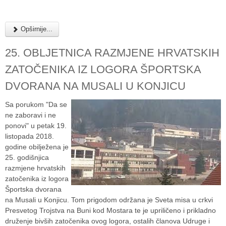
Opširnije...
25. OBLJETNICA RAZMJENE HRVATSKIH
ZATOČENIKA IZ LOGORA ŠPORTSKA
DVORANA NA MUSALI U KONJICU
Sa porukom "Da se
ne zaboravi i ne
ponovi" u petak 19.
listopada 2018.
godine obilježena je
25. godišnjica
razmjene hrvatskih
zatočenika iz logora
Športska dvorana
na Musali u Konjicu. Tom prigodom održana je Sveta misa u crkvi
Presvetog Trojstva na Buni kod Mostara te je upriličeno i prikladno
druženje bivših zatočenika ovog logora, ostalih članova Udruge i