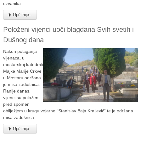
uzvanika.
Opširnije...
Položeni vijenci uoči blagdana Svih svetih i
Dušnog dana
Nakon polaganja
vijenaca, u
mostarskoj katedrali
Majke Marije Crkve
u Mostaru održana
je misa zadušnica.
Ranije danas,
vijenci su položeni
pred spomen
obilježjem u krugu vojarne "Stanislav Baja Kraljević“ te je održana
misa zadušnica.
Opširnije...