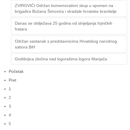
ZVIROVIĆI Održan komemorativni skup u spomen na
brigadira Božana Šimovića i stradale hrvatske branitelje
Danas se obilježava 25 godina od strijeljanja fojničkih
fratara
Održan sastanak s predstavnicima Hrvatskog narodnog
sabora BiH
Godišnjica zločina nad logorašima logora Manjača
Početak
Pret
1
2
3
4
5