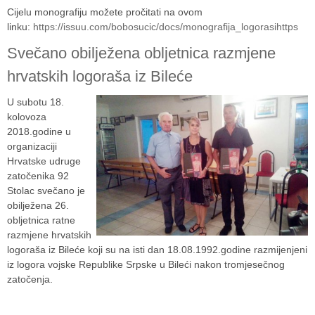
Cijelu monografiju možete pročitati na ovom
linku:
https://issuu.com/bobosucic/docs/monografija_logorasihttps
Svečano obilježena obljetnica razmjene
hrvatskih logoraša iz Bileće
U subotu 18.
kolovoza
2018.godine u
organizaciji
Hrvatske udruge
zatočenika 92
Stolac svečano je
obilježena 26.
obljetnica ratne
razmjene hrvatskih
logoraša iz Bileće koji su na isti dan 18.08.1992.godine razmijenjeni
iz logora vojske Republike Srpske u Bileći nakon tromjesečnog
zatočenja.