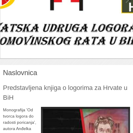
Naslovnica
Predstavljena knjiga o logorima za Hrvate u
BiH
Monografija 'Od
tvorca logora do
radosti poricanja',
autora Anđelka