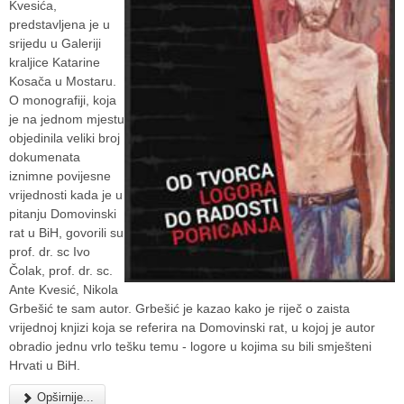
Kvesića,
predstavljena je u
srijedu u Galeriji
kraljice Katarine
Kosača u Mostaru.
O monografiji, koja
je na jednom mjestu
objedinila veliki broj
dokumenata
iznimne povijesne
vrijednosti kada je u
pitanju Domovinski
rat u BiH, govorili su
prof. dr. sc Ivo
Čolak, prof. dr. sc.
Ante Kvesić, Nikola
Grbešić te sam autor. Grbešić je kazao kako je riječ o zaista
vrijednoj knjizi koja se referira na Domovinski rat, u kojoj je autor
obradio jednu vrlo tešku temu - logore u kojima su bili smješteni
Hrvati u BiH.
Opširnije...