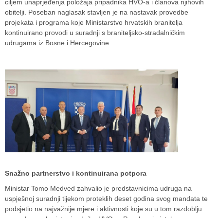
ciljem unaprjeđenja položaja pripadnika HVO-a i članova njihovih
obitelji. Poseban naglasak stavljen je na nastavak provedbe
projekata i programa koje Ministarstvo hrvatskih branitelja
kontinuirano provodi u suradnji s braniteljsko-stradalničkim
udrugama iz Bosne i Hercegovine.
Snažno partnerstvo i kontinuirana potpora
Ministar Tomo Medved zahvalio je predstavnicima udruga na
uspješnoj suradnji tijekom proteklih deset godina svog mandata te
podsjetio na najvažnije mjere i aktivnosti koje su u tom razdoblju