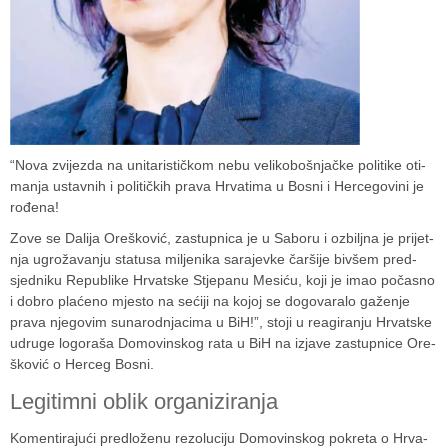
“Nova zvi­jezda na uni­ta­ris­tič­kom nebu veli­ko­boš­njačke poli­tike oti­
ma­nja ustav­nih i poli­tič­kih prava Hrva­tima u Bosni i Her­ce­go­vini je
rođena!
Zove se Dalija Ore­ško­vić, zas­tup­nica je u Saboru i ozbiljna je pri­jet­
nja ugro­ža­va­nju sta­tusa milje­nika sara­jevke čar­šije biv­šem pred­
sjed­niku Repu­blike Hrvat­ske Stje­panu Mesiću, koji je imao počasno
i dobro pla­ćeno mjesto na sećiji na kojoj se dogo­va­ralo gaže­nje
prava nje­go­vim suna­rod­nja­cima u BiH!”, stoji u reagi­ra­nju Hrvat­ske
udruge logo­raša Domo­vin­skog rata u BiH na izjave zas­tup­nice Ore­
ško­vić o Her­ceg Bosni.
Legi­timni oblik orga­ni­zi­ra­nja
Komen­ti­ra­jući pred­lo­ženu rezo­lu­ciju Domo­vin­skog pokreta o Hrva­