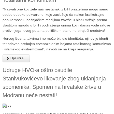
”Nazvati one koji žele naš nes­ta­nak iz BiH pri­ja­te­ljima mogu samo
osobe duboko pok­va­rene, koje zas­lu­žuju da nakon krat­ko­trajne
popu­lar­nosti u boš­njač­kim medi­jima završe u blatu mrž­nje prema
vlas­ti­tom narodu u BiH i podi­la­že­nja onima koji i danas vode ratove
pro­tiv njega, ovog puta na poli­tič­kom planu ne bira­jući sred­stva!
Her­ceg Bosna tak­vima i ne može biti dio iden­ti­teta, nji­hov je iden­ti­
tet odavno pre­bo­jen crve­no­ze­le­nim bojama tota­li­tar­nog komu­nizma
i islam­skog eks­tre­mizma!”, navodi se na kraju reagi­ra­nja.
Opširnije...
Udruge HVO-a oštro osudile
Stanivukovićevo likovanje zbog uklanjanja
spomenika: Spomen na hrvatske žrtve u
Modranu neće nestati!
Koordinacija udruga proisteklih iz Domovinskog rata Hrvatskog