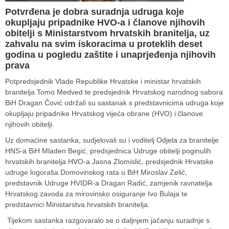
Potvrđena je dobra suradnja udruga koje
okupljaju pripadnike HVO-a i članove njihovih
obitelji s Ministarstvom hrvatskih branitelja, uz
zahvalu na svim iskoracima u proteklih deset
godina u pogledu zaštite i unaprjeđenja njihovih
prava
Potpredsjednik Vlade Republike Hrvatske i ministar hrvatskih
branitelja Tomo Medved te predsjednik Hrvatskog narodnog sabora
BiH Dragan Čović održali su sastanak s predstavnicima udruga koje
okupljaju pripadnike Hrvatskog vijeća obrane (HVO) i članove
njihovih obitelji.
Uz domaćine sastanka, sudjelovali su i voditelj Odjela za branitelje
HNS-a BiH Mladen Begić, predsjednica Udruge obitelji poginulih
hrvatskih branitelja HVO-a Jasna Zlomislić, predsjednik Hrvatske
udruge logoraša Domovinskog rata u BiH Miroslav Zelić,
predstavnik Udruge HVIDR-a Dragan Radić, zamjenik ravnatelja
Hrvatskog zavoda za mirovinsko osiguranje Ivo Bulaja te
predstavnici Ministarstva hrvatskih branitelja.
Tijekom sastanka razgovaralo se o daljnjem jačanju suradnje s