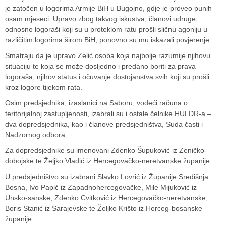
je zatočen u logorima Armije BiH u
Bugojno
, gdje je proveo punih
osam mjeseci. Upravo zbog takvog iskustva, članovi udruge,
odnosno logoraši koji su u proteklom ratu prošli sličnu agoniju u
različitim logorima širom BiH, ponovno su mu iskazali povjerenje.
Smatraju da je upravo Zelić osoba koja najbolje razumije njihovu
situaciju te koja se može dosljedno i predano boriti za prava
logoraša, njihov status i očuvanje dostojanstva svih koji su prošli
kroz logore tijekom rata.
Osim predsjednika, izaslanici na Saboru, vodeći računa o
teritorijalnoj zastupljenosti, izabrali su i ostale čelnike HULDR-a –
dva dopredsjednika, kao i članove predsjedništva, Suda časti i
Nadzornog odbora.
Za dopredsjednike su imenovani
Zdenko Šupuković
iz Zeničko-
dobojske te
Željko Vladić
iz Hercegovačko-neretvanske županije.
U predsjedništvo su izabrani
Slavko Lovrić
iz Županije Središnja
Bosna,
Ivo Papić
iz Zapadnohercegovačke,
Mile Mijuković
iz
Unsko-sanske,
Zdenko Cvitković
iz Hercegovačko-neretvanske,
Boris Stanić
iz Sarajevske te
Željko Krišto
iz Herceg-bosanske
županije.