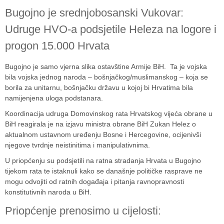
Bugojno je srednjobosanski Vukovar:
Udruge HVO-a podsjetile Heleza na logore i
progon 15.000 Hrvata
Bugojno je samo vjerna slika ostavštine Armije BiH. Ta je vojska
bila vojska jednog naroda – bošnjačkog/muslimanskog – koja se
borila za unitarnu, bošnjačku državu u kojoj bi Hrvatima bila
namijenjena uloga podstanara.
Koordinacija udruga Domovinskog rata Hrvatskog vijeća obrane u
BiH
reagirala je na izjavu ministra obrane BiH
Zukan Helez
o
aktualnom ustavnom uređenju
Bosne i Hercegovine
, ocijenivši
njegove tvrdnje neistinitima i manipulativnima.
U priopćenju su podsjetili na ratna stradanja Hrvata u
Bugojno
tijekom rata te istaknuli kako se današnje političke rasprave ne
mogu odvojiti od ratnih događaja i pitanja ravnopravnosti
konstitutivnih naroda u BiH.
Priopćenje prenosimo u cijelosti: