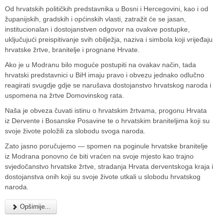
Od hrvatskih političkih predstavnika u Bosni i Hercegovini, kao i od
županijskih, gradskih i općinskih vlasti, zatražit će se jasan,
institucionalan i dostojanstven odgovor na ovakve postupke,
uključujući preispitivanje svih obilježja, naziva i simbola koji vrijeđaju
hrvatske žrtve, branitelje i prognane Hrvate.
Ako je u Modranu bilo moguće postupiti na ovakav način, tada
hrvatski predstavnici u BiH imaju pravo i obvezu jednako odlučno
reagirati svugdje gdje se narušava dostojanstvo hrvatskog naroda i
uspomena na žrtve Domovinskog rata.
Naša je obveza čuvati istinu o hrvatskim žrtvama, progonu Hrvata
iz Dervente i Bosanske Posavine te o hrvatskim braniteljima koji su
svoje živote položili za slobodu svoga naroda.
Zato jasno poručujemo — spomen na poginule hrvatske branitelje
iz Modrana ponovno će biti vraćen na svoje mjesto kao trajno
svjedočanstvo hrvatske žrtve, stradanja Hrvata derventskoga kraja i
dostojanstva onih koji su svoje živote utkali u slobodu hrvatskog
naroda.
Opširnije...