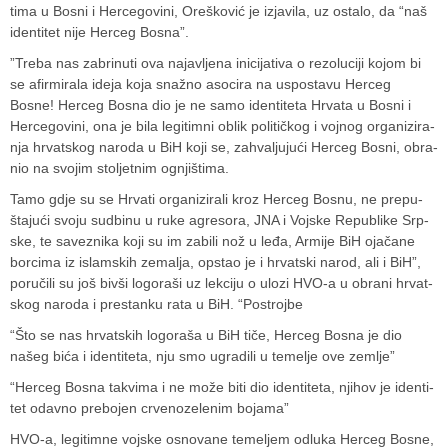
tima u Bosni i Her­ce­go­vini, Ore­ško­vić je izja­vila, uz ostalo, da “naš
iden­ti­tet nije Her­ceg Bosna”.
”Treba nas zabri­nuti ova naj­av­ljena ini­ci­ja­tiva o rezo­lu­ciji kojom bi
se afir­mi­rala ideja koja snažno aso­cira na uspos­tavu Her­ceg
Bosne! Her­ceg Bosna dio je ne samo iden­ti­teta Hrvata u Bosni i
Her­ce­go­vini, ona je bila legi­timni oblik poli­tič­kog i voj­nog orga­ni­zi­ra­
nja hrvat­skog naroda u BiH koji se, zahva­lju­jući Her­ceg Bosni, obra­
nio na svo­jim sto­ljet­nim ognji­štima.
Tamo gdje su se Hrvati orga­ni­zi­rali kroz Her­ceg Bosnu, ne pre­pu­
šta­jući svoju sud­binu u ruke agre­sora, JNA i Voj­ske Repu­blike Srp­
ske, te savez­nika koji su im zabili nož u leđa, Armije BiH oja­čane
bor­cima iz islam­skih zema­lja, ops­tao je i hrvat­ski narod, ali i BiH”,
poru­čili su još bivši logo­raši uz lek­ciju o ulozi HVO-a u obrani hrvat­
skog naroda i pres­tanku rata u BiH. “Pos­trojbe
“Što se nas hrvat­skih logo­raša u BiH tiče, Her­ceg Bosna je dio
našeg bića i iden­ti­teta, nju smo ugra­dili u teme­lje ove zem­lje”
“Her­ceg Bosna tak­vima i ne može biti dio iden­ti­teta, nji­hov je iden­ti­
tet odavno pre­bo­jen crve­no­ze­le­nim bojama”
HVO-a, legi­timne voj­ske osno­vane teme­ljem odluka Her­ceg Bosne,