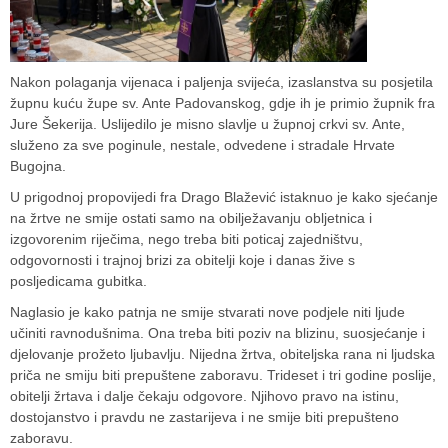
Nakon polaganja vijenaca i paljenja svijeća, izaslanstva su posjetila
župnu kuću župe sv. Ante Padovanskog, gdje ih je primio župnik fra
Jure Šekerija. Uslijedilo je misno slavlje u župnoj crkvi sv. Ante,
služeno za sve poginule, nestale, odvedene i stradale Hrvate
Bugojna.
U prigodnoj propovijedi fra Drago Blažević istaknuo je kako sjećanje
na žrtve ne smije ostati samo na obilježavanju obljetnica i
izgovorenim riječima, nego treba biti poticaj zajedništvu,
odgovornosti i trajnoj brizi za obitelji koje i danas žive s
posljedicama gubitka.
Naglasio je kako patnja ne smije stvarati nove podjele niti ljude
učiniti ravnodušnima. Ona treba biti poziv na blizinu, suosjećanje i
djelovanje prožeto ljubavlju. Nijedna žrtva, obiteljska rana ni ljudska
priča ne smiju biti prepuštene zaboravu. Trideset i tri godine poslije,
obitelji žrtava i dalje čekaju odgovore. Njihovo pravo na istinu,
dostojanstvo i pravdu ne zastarijeva i ne smije biti prepušteno
zaboravu.