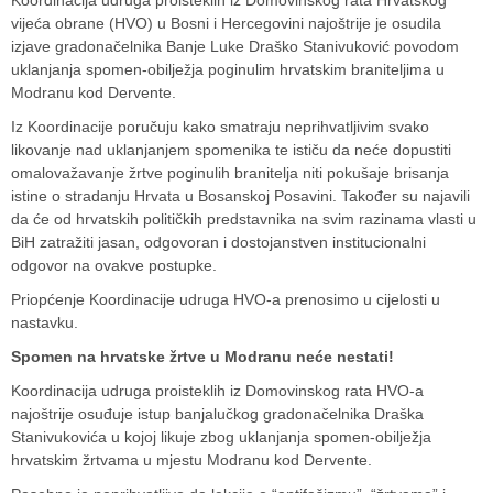
vijeća obrane (HVO) u Bosni i Hercegovini najoštrije je osudila
izjave gradonačelnika Banje Luke
Draško Stanivuković
povodom
uklanjanja spomen-obilježja poginulim hrvatskim braniteljima u
Modranu kod Dervente.
Iz Koordinacije poručuju kako smatraju neprihvatljivim svako
likovanje nad uklanjanjem spomenika te ističu da neće dopustiti
omalovažavanje žrtve poginulih branitelja niti pokušaje brisanja
istine o stradanju Hrvata u Bosanskoj Posavini. Također su najavili
da će od hrvatskih političkih predstavnika na svim razinama vlasti u
BiH zatražiti jasan, odgovoran i dostojanstven institucionalni
odgovor na ovakve postupke.
Priopćenje Koordinacije udruga HVO-a prenosimo u cijelosti u
nastavku.
Spomen na hrvatske žrtve u Modranu neće nestati!
Koordinacija udruga proisteklih iz Domovinskog rata HVO-a
najoštrije osuđuje istup banjalučkog gradonačelnika Draška
Stanivukovića u kojoj likuje zbog uklanjanja spomen-obilježja
hrvatskim žrtvama u mjestu Modranu kod Dervente.