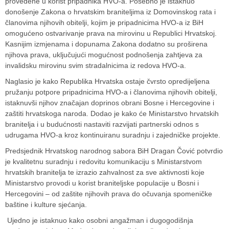
provedene u korist pripadnika HVO-a. Posebno je istaknuo
donošenje Zakona o hrvatskim braniteljima iz Domovinskog rata i
članovima njihovih obitelji, kojim je pripadnicima HVO-a iz BiH
omogućeno ostvarivanje prava na mirovinu u Republici Hrvatskoj.
Kasnijim izmjenama i dopunama Zakona dodatno su proširena
njihova prava, uključujući mogućnost podnošenja zahtjeva za
invalidsku mirovinu svim stradalnicima iz redova HVO-a.
Naglasio je kako Republika Hrvatska ostaje čvrsto opredijeljena
pružanju potpore pripadnicima HVO-a i članovima njihovih obitelji,
istaknuvši njihov značajan doprinos obrani Bosne i Hercegovine i
zaštiti hrvatskoga naroda. Dodao je kako će Ministarstvo hrvatskih
branitelja i u budućnosti nastaviti razvijati partnerski odnos s
udrugama HVO-a kroz kontinuiranu suradnju i zajedničke projekte.
Predsjednik Hrvatskog narodnog sabora BiH Dragan Čović potvrdio
je kvalitetnu suradnju i redovitu komunikaciju s Ministarstvom
hrvatskih branitelja te izrazio zahvalnost za sve aktivnosti koje
Ministarstvo provodi u korist braniteljske populacije u Bosni i
Hercegovini – od zaštite njihovih prava do očuvanja spomeničke
baštine i kulture sjećanja.
Ujedno je istaknuo kako osobni angažman i dugogodišnja