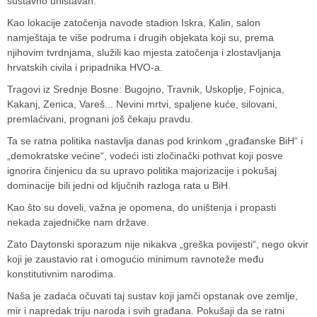
sustavno uništavan.
Kao lokacije zatočenja navode stadion Iskra, Kalin, salon
namještaja te više podruma i drugih objekata koji su, prema
njihovim tvrdnjama, služili kao mjesta zatočenja i zlostavljanja
hrvatskih civila i pripadnika HVO-a.
Tragovi iz Srednje Bosne: Bugojno, Travnik, Uskoplje, Fojnica,
Kakanj, Zenica, Vareš... Nevini mrtvi, spaljene kuće, silovani,
premlaćivani, prognani još čekaju pravdu.
Ta se ratna politika nastavlja danas pod krinkom „građanske BiH“ i
„demokratske većine“, vodeći isti zločinački pothvat koji posve
ignorira činjenicu da su upravo politika majorizacije i pokušaj
dominacije bili jedni od ključnih razloga rata u BiH.
Kao što su doveli, važna je opomena, do uništenja i propasti
nekada zajedničke nam države.
Zato Daytonski sporazum nije nikakva „greška povijesti“, nego okvir
koji je zaustavio rat i omogućio minimum ravnoteže među
konstitutivnim narodima.
Naša je zadaća očuvati taj sustav koji jamči opstanak ove zemlje,
mir i napredak triju naroda i svih građana. Pokušaji da se ratni