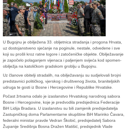
U Bugojnu je obilježena 33. obljetnica stradanja i progona Hrvata,
uz dostojanstveno sjećanje na poginule, nestale, odvedene i sve
koji su prošli kroz ratne logore i zatočeničke objekte. Obilježavanje
je započelo polaganjem vijenaca i paljenjem svijeća kod spomen-
obilježja na katoličkom gradskom groblju u Bugojnu.
Uz članove obitelji stradalih, na obilježavanju su sudjelovali brojni
predstavnici političkog, vjerskog i društvenog života, braniteljskih
udruga te gosti iz Bosne i Hercegovine i Republike Hrvatske.
Počast žrtvama odalo je izaslanstvo Hrvatskog narodnog sabora
Bosne i Hercegovine, koje je predvodila predsjednica Federacije
BiH Lidija Bradara. U izaslanstvu su bili zamjenik predsjedatelja
Zastupničkog doma Parlamentarne skupštine BiH Marinko Čavara,
federalni ministar pravde Vedran Škobić, predsjedatelj Sabora
Županije Središnja Bosna Dražen Matišić, predsjednik Vlade