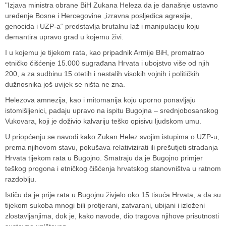
"Izjava ministra obrane BiH Zukana Heleza da je današnje ustavno
uređenje Bosne i Hercegovine „izravna posljedica agresije,
genocida i UZP-a“ predstavlja brutalnu laž i manipulaciju koju
demantira upravo grad u kojemu živi.
I u kojemu je tijekom rata, kao pripadnik Armije BiH, promatrao
etničko čišćenje 15.000 sugrađana Hrvata i ubojstvo više od njih
200, a za sudbinu 15 otetih i nestalih visokih vojnih i političkih
dužnosnika još uvijek se ništa ne zna.
Helezova amnezija, kao i mitomanija koju uporno ponavljaju
istomišljenici, padaju upravo na ispitu Bugojna – srednjobosanskog
Vukovara, koji je doživio kalvariju teško opisivu ljudskom umu.
U priopćenju se navodi kako
Zukan Helez
svojim istupima o UZP-u,
prema njihovom stavu, pokušava relativizirati ili prešutjeti stradanja
Hrvata tijekom rata u
Bugojno
. Smatraju da je Bugojno primjer
teškog progona i etničkog čišćenja hrvatskog stanovništva u ratnom
razdoblju.
Ističu da je prije rata u Bugojnu živjelo oko 15 tisuća Hrvata, a da su
tijekom sukoba mnogi bili protjerani, zatvarani, ubijani i izloženi
zlostavljanjima, dok je, kako navode, dio tragova njihove prisutnosti