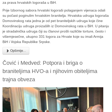
za prava hrvatskih logoraša u BiH.
Prije Izbornog sabora hrvatski logoraši polaganjem vijenaca odali
su počast poginulim hrvatskim branitelja. Hrvatska udruga logoraša
Domovinskog rata jedna je od pet braniteljskih udruga koje čine
Koordinaciju udruga proizašlih iz Domovinskog rata u BiH. U pitanju
je stradalnička udruga čiji su članovi prošli različite torture, često i
višemjesečne, ukupno 331 logora za Hrvate koje su imali Armija
BiH i Vojska Republike Srpske.
Opširnije...
Čović i Medved: Potpora i briga o
braniteljima HVO-a i njihovim obiteljima
trajna obveza