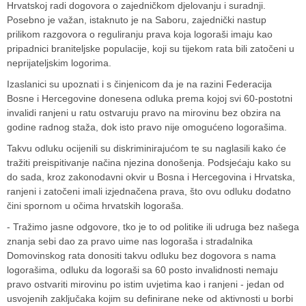
Hrvatskoj radi dogovora o zajedničkom djelovanju i suradnji.
Posebno je važan, istaknuto je na Saboru, zajednički nastup
prilikom razgovora o reguliranju prava koja logoraši imaju kao
pripadnici braniteljske populacije, koji su tijekom rata bili zatočeni u
neprijateljskim logorima.
Izaslanici su upoznati i s činjenicom da je na razini
Federacija
Bosne i Hercegovine
donesena odluka prema kojoj svi 60-postotni
invalidi ranjeni u ratu ostvaruju pravo na mirovinu bez obzira na
godine radnog staža, dok isto pravo nije omogućeno logorašima.
Takvu odluku ocijenili su diskriminirajućom te su naglasili kako će
tražiti preispitivanje načina njezina donošenja. Podsjećaju kako su
do sada, kroz zakonodavni okvir u
Bosna i Hercegovina
i
Hrvatska
,
ranjeni i zatočeni imali izjednačena prava, što ovu odluku dodatno
čini spornom u očima hrvatskih logoraša.
- Tražimo jasne odgovore, tko je to od politike ili udruga bez našega
znanja sebi dao za pravo uime nas logoraša i stradalnika
Domovinskog rata donositi takvu odluku bez dogovora s nama
logorašima, odluku da logoraši sa 60 posto invalidnosti nemaju
pravo ostvariti mirovinu po istim uvjetima kao i ranjeni - jedan od
usvojenih zaključaka kojim su definirane neke od aktivnosti u borbi