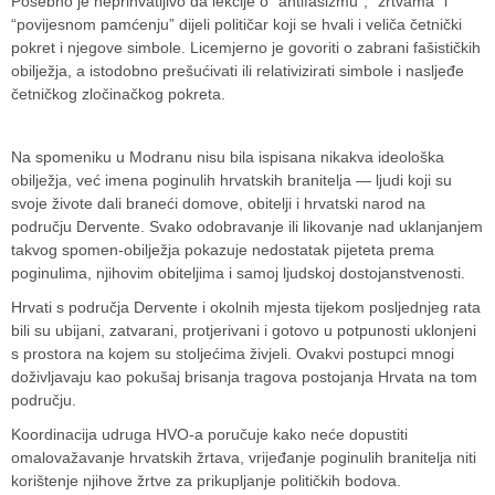
Posebno je neprihvatljivo da lekcije o “antifašizmu”, “žrtvama” i
“povijesnom pamćenju” dijeli političar koji se hvali i veliča četnički
pokret i njegove simbole. Licemjerno je govoriti o zabrani fašističkih
obilježja, a istodobno prešućivati ili relativizirati simbole i nasljeđe
četničkog zločinačkog pokreta.
Na spomeniku u Modranu nisu bila ispisana nikakva ideološka
obilježja, već imena poginulih hrvatskih branitelja — ljudi koji su
svoje živote dali braneći domove, obitelji i hrvatski narod na
području Dervente. Svako odobravanje ili likovanje nad uklanjanjem
takvog spomen-obilježja pokazuje nedostatak pijeteta prema
poginulima, njihovim obiteljima i samoj ljudskoj dostojanstvenosti.
Hrvati s područja Dervente i okolnih mjesta tijekom posljednjeg rata
bili su ubijani, zatvarani, protjerivani i gotovo u potpunosti uklonjeni
s prostora na kojem su stoljećima živjeli. Ovakvi postupci mnogi
doživljavaju kao pokušaj brisanja tragova postojanja Hrvata na tom
području.
Koordinacija udruga HVO-a poručuje kako neće dopustiti
omalovažavanje hrvatskih žrtava, vrijeđanje poginulih branitelja niti
korištenje njihove žrtve za prikupljanje političkih bodova.