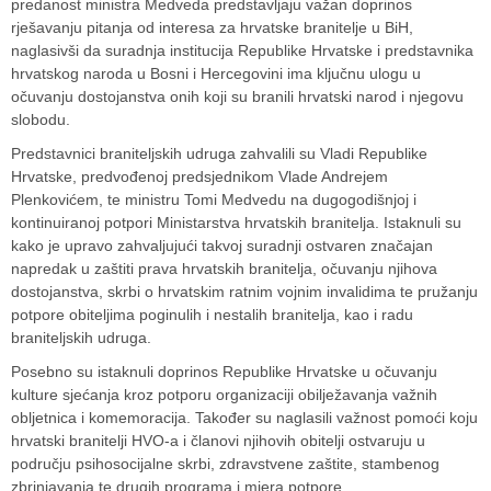
predanost ministra Medveda predstavljaju važan doprinos
rješavanju pitanja od interesa za hrvatske branitelje u BiH,
naglasivši da suradnja institucija Republike Hrvatske i predstavnika
hrvatskog naroda u Bosni i Hercegovini ima ključnu ulogu u
očuvanju dostojanstva onih koji su branili hrvatski narod i njegovu
slobodu.
Predstavnici braniteljskih udruga zahvalili su Vladi Republike
Hrvatske, predvođenoj predsjednikom Vlade Andrejem
Plenkovićem, te ministru Tomi Medvedu na dugogodišnjoj i
kontinuiranoj potpori Ministarstva hrvatskih branitelja. Istaknuli su
kako je upravo zahvaljujući takvoj suradnji ostvaren značajan
napredak u zaštiti prava hrvatskih branitelja, očuvanju njihova
dostojanstva, skrbi o hrvatskim ratnim vojnim invalidima te pružanju
potpore obiteljima poginulih i nestalih branitelja, kao i radu
braniteljskih udruga.
Posebno su istaknuli doprinos Republike Hrvatske u očuvanju
kulture sjećanja kroz potporu organizaciji obilježavanja važnih
obljetnica i komemoracija. Također su naglasili važnost pomoći koju
hrvatski branitelji HVO-a i članovi njihovih obitelji ostvaruju u
području psihosocijalne skrbi, zdravstvene zaštite, stambenog
zbrinjavanja te drugih programa i mjera potpore.