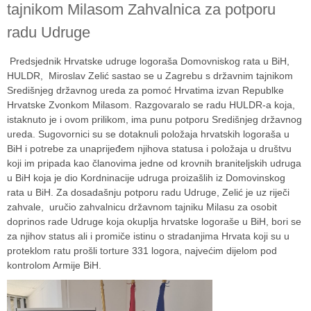
tajnikom Milasom Zahvalnica za potporu
radu Udruge
Predsjednik Hrvatske udruge logoraša Domovniskog rata u BiH,
HULDR, Miroslav Zelić sastao se u Zagrebu s državnim tajnikom
Središnjeg državnog ureda za pomoć Hrvatima izvan Republke
Hrvatske Zvonkom Milasom. Razgovaralo se radu HULDR-a koja,
istaknuto je i ovom prilikom, ima punu potporu Središnjeg državnog
ureda. Sugovornici su se dotaknuli položaja hrvatskih logoraša u
BiH i potrebe za unaprijeđem njihova statusa i položaja u društvu
koji im pripada kao članovima jedne od krovnih braniteljskih udruga
u BiH koja je dio Kordninacije udruga proizašlih iz Domovinskog
rata u BiH. Za dosadašnju potporu radu Udruge, Zelić je uz riječi
zahvale, uručio zahvalnicu državnom tajniku Milasu za osobit
doprinos rade Udruge koja okuplja hrvatske logoraše u BiH, bori se
za njihov status ali i promiče istinu o stradanjima Hrvata koji su u
proteklom ratu prošli torture 331 logora, najvećim dijelom pod
kontrolom Armije BiH.