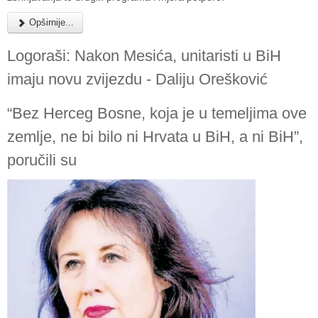
Opširnije...
Logo­raši: Nakon Mesića, uni­ta­risti u BiH
imaju novu zvi­jezdu - Daliju Ore­ško­vić
“Bez Her­ceg Bosne, koja je u teme­ljima ove
zem­lje, ne bi bilo ni Hrvata u BiH, a ni BiH”,
poru­čili su