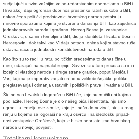
sudje­lu­jući u svim važ­ni­jim vojno-redar­stve­nim ope­ra­ci­jama u BiH i
Hrvat­skoj, daju ogro­man dopri­nos pres­tanku rat­nih sukoba u BiH,
nakon čega poli­tički pred­stav­nici hrvat­skog naroda pot­pi­suju
mirovne spo­ra­zume kojima je stvo­rena današ­nja BiH, kao zajed­nica
jed­na­ko­prav­nih naroda i gra­đana. Her­ceg Bosna je, zas­tup­nice
Ore­ško­vić, u samim teme­ljima BiH, dio je iden­ti­teta Hrvata u Bosni i
Her­ce­go­vini, dok takvi kao Vi daju pot­poru onima koji sus­tavno ruše
ustavna načela jed­na­kosti i kons­ti­tu­tiv­nosti naroda u BiH.
Kao što su to radili u ratu, poli­tič­kim sred­stvima to danas čine u
miru, uda­ra­jući na naj­ma­lo­broj­nije. Savez­nici u tom pro­cesu su im i
izdaj­nici vlas­ti­tog naroda s druge strane gra­nice, poput Mesića i
Vas, kojima je impe­ra­tiv zasjati na nebu veli­ko­boš­njačke poli­tike
pre­gla­sa­va­nja i oti­ma­nja ustav­nih i poli­tič­kih prava Hrva­tima u BiH.
Što se nas hrvat­skih logo­raša u BiH tiče, koje su mučili oni kojima
podi­la­zite, Her­ceg Bosna je dio našeg bića i iden­ti­teta, nju smo
ugra­dili u teme­lje ove zem­lje, koja je i naša domo­vina”, stoji u reagi­
ra­nju u kojemu se logo­raši na kraju osvrću i na ide­olo­šku pri­pad­
nost zas­tup­nice Ore­ško­vić, koja je bli­ska nepri­ja­te­ljima hrvat­skog
naroda u novi­joj povi­jesti.
Tota­li­tarni komu­ni­zam