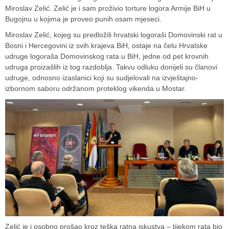
Miroslav Zelić. Zelić je i sam proživio torture logora Armije BiH u
Bugojnu u kojima je proveo punih osam mjeseci.
Miroslav Zelić
, kojeg su predložili hrvatski logoraši
Domovinski rat u
Bosni i Hercegovini
iz svih krajeva BiH, ostaje na čelu Hrvatske
udruge logoraša Domovinskog rata u BiH, jedne od pet krovnih
udruga proizašlih iz tog razdoblja. Takvu odluku donijeli su članovi
udruge, odnosno izaslanici koji su sudjelovali na izvještajno-
izbornom saboru održanom proteklog vikenda u
Mostar
.
Zelić je i osobno prošao kroz teška ratna iskustva – tijekom rata bio