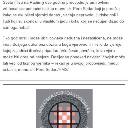
Svetu misu na Radimlji ove godine predvodio je umirovljeni
vrhbosanski pomoćni biskup mons. dr. Pero Sudar koji je poručio
kako se okupljeni vjernici danas „sjećaju nepravde, ljudske boli i
ljudi koji su skončali u vlastitom jadu i kriku koji se nečujan dizao do
samoga neba“.
Tko god mrzi i može ubiti čovjeka nedužna i nezaštićena, ne može
imati Božjega duha bez obzira u koga vjerovao ili mislio da vjeruje,
kojoj zajednici ili crkvi pripadao. Vrlo često površna, kriva vjera
može biti gora od nevjere. Dosljedan ponekad nevjerni čovjek može
biti veći od lažnog vjernika – rekao je u svojoj propovijedi, među
ostalim, mons. dr. Pero Sudar./HMS/