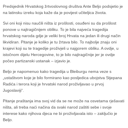
Predsjednik Hrvatskog žrtvoslovnog društva Ante Beljo podsjetio je
na latinsku izreku koja kaže da je povijest učiteljica života.
Svi oni koji nisu naučili ništa iz prošlosti, osuđeni su da prošlost
ponove u najtragičnijem obliku. To je bila najveća tragedija
hrvatskog naroda gdje je veliki broj Hrvata na jedan ili drugi način
likvidiran. Pitanje je koliko je tu žrtava bilo. To najbolje znaju oni
krajevi koji su te tragedije proživjeli u najgorem obliku. A ovdje, u
istočnom dijelu Hercegovine, to je bilo najtragičnije jer je ovdje
počeo partizanski ustanak – izjavio je.
Beljo je napomenuo kako tragedija u Bleiburgu nema veze s
„ustaštvom koje je bilo formirano kao posljedica ubojstva Stjepana
Radića i terora koji je hrvatski narod proživljavao u prvoj
Jugoslaviji“.
Pitanje praštanja ima svoj vid da se ne može na osvetama rješavati
ništa, ali treba naći načina da svaki narod zaštiti sebe i svoje
interese kako njihova djeca ne bi proživljavala isto – zaključio je
Beljo.