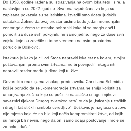
Do 1998. godine rađena su istraživanja na ovom lokalitetu i šire, a
nastavljena su 2022. godine. Sva ona svjedočanstva koja su
zapisana pokazala su se istinitima. Izvadili smo dosta ljudskih
ostataka. Želimo da ovaj prostor uistinu bude jedan memorijalni
centar gdje ćemo te ostatke pohraniti kako bi se moglo doći i
pomoliti za duše svih pokojnih, ne samo jedne, nego za duše svih
vojska koje su završile u tome vremenu na ovim prostorima –
poručio je Bošković.
Istaknuo je kako je cilj od Stoca napraviti lokalitet na kojem, svojim
poštovanjem prema svim žrtvama, ne bi povrijedili nikoga niti
napravili razdor među ljudima koji tu žive.
Govoreći o reakcijama visokog predstavnika Christiana Schmidta
koji je poručio da se „komemoracije žrtvama ne smiju koristiti za
umanjivanje zločina koje su počinile nacističke snage i njihovi
saveznici tijekom Drugog svjetskog rata“ te da je „isticanje ustaških
i drugih fašističkih simbola uvredljivo“, Bošković je naglasio da „ovo
nije mjesto koje će na bilo koji način kompromitirati žrtve, od kojih
su mnogi bili nevini, nego da oni samo odaju poštovanje i mole se
za pokoj duša“.