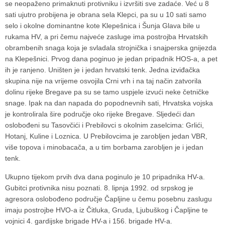
se neopaženo primaknuti protivniku i izvršiti sve zadaće. Već u 8
sati ujutro probijena je obrana sela Klepci, pa su u 10 sati samo
selo i okolne dominantne kote Klepešnica i Šunja Glava bile u
rukama HV, a pri čemu najveće zasluge ima postrojba Hrvatskih
obrambenih snaga koja je svladala strojnička i snajperska gnijezda
na Klepešnici. Prvog dana poginuo je jedan pripadnik HOS-a, a pet
ih je ranjeno. Uništen je i jedan hrvatski tenk. Jedna izviđačka
skupina nije na vrijeme osvojila Crni vrh i na taj način zatvorila
dolinu rijeke Bregave pa su se tamo uspjele izvući neke četničke
snage. Ipak na dan napada do popodnevnih sati, Hrvatska vojska
je kontrolirala šire područje oko rijeke Bregave. Sljedeći dan
oslobođeni su Tasovčići i Prebilovci s okolnim zaselcima: Grlići,
Hotanj, Kuline i Loznica. U Prebilovcima je zarobljen jedan VBR,
više topova i minobacača, a u tim borbama zarobljen je i jedan
tenk.
Ukupno tijekom prvih dva dana poginulo je 10 pripadnika HV-a.
Gubitci protivnika nisu poznati. 8. lipnja 1992. od srpskog je
agresora oslobođeno područje Čapljine u čemu posebnu zaslugu
imaju postrojbe HVO-a iz Čitluka, Gruda, Ljubuškog i Čapljine te
vojnici 4. gardijske brigade HV-a i 156. brigade HV-a.