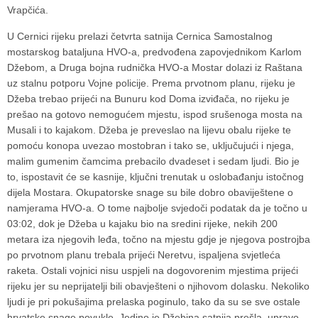
Vrapčića.
U Cernici rijeku prelazi četvrta satnija Cernica Samostalnog
mostarskog bataljuna HVO-a, predvođena zapovjednikom Karlom
Džebom, a Druga bojna rudnička HVO-a Mostar dolazi iz Raštana
uz stalnu potporu Vojne policije. Prema prvotnom planu, rijeku je
Džeba trebao prijeći na Bunuru kod Doma izviđača, no rijeku je
prešao na gotovo nemogućem mjestu, ispod srušenoga mosta na
Musali i to kajakom. Džeba je preveslao na lijevu obalu rijeke te
pomoću konopa uvezao mostobran i tako se, uključujući i njega,
malim gumenim čamcima prebacilo dvadeset i sedam ljudi. Bio je
to, ispostavit će se kasnije, ključni trenutak u oslobađanju istočnog
dijela Mostara. Okupatorske snage su bile dobro obaviještene o
namjerama HVO-a. O tome najbolje svjedoči podatak da je točno u
03:02, dok je Džeba u kajaku bio na sredini rijeke, nekih 200
metara iza njegovih leđa, točno na mjestu gdje je njegova postrojba
po prvotnom planu trebala prijeći Neretvu, ispaljena svjetleća
raketa. Ostali vojnici nisu uspjeli na dogovorenim mjestima prijeći
rijeku jer su neprijatelji bili obavješteni o njihovom dolasku. Nekoliko
ljudi je pri pokušajima prelaska poginulo, tako da su se sve ostale
hrvatske snage povukle. Jedino je Džebina satnija prešla, upravo