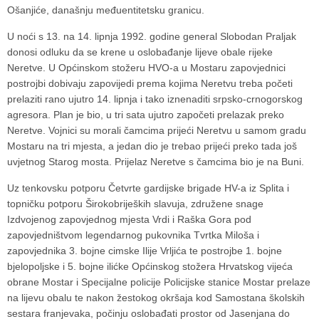
Ošanjiće, današnju međuentitetsku granicu.
U noći s 13. na 14. lipnja 1992. godine general Slobodan Praljak
donosi odluku da se krene u oslobađanje lijeve obale rijeke
Neretve. U Općinskom stožeru HVO-a u Mostaru zapovjednici
postrojbi dobivaju zapovijedi prema kojima Neretvu treba početi
prelaziti rano ujutro 14. lipnja i tako iznenaditi srpsko-crnogorskog
agresora. Plan je bio, u tri sata ujutro započeti prelazak preko
Neretve. Vojnici su morali čamcima prijeći Neretvu u samom gradu
Mostaru na tri mjesta, a jedan dio je trebao prijeći preko tada još
uvjetnog Starog mosta. Prijelaz Neretve s čamcima bio je na Buni.
Uz tenkovsku potporu Četvrte gardijske brigade HV-a iz Splita i
topničku potporu Širokobrijeških slavuja, združene snage
Izdvojenog zapovjednog mjesta Vrdi i Raška Gora pod
zapovjedništvom legendarnog pukovnika Tvrtka Miloša i
zapovjednika 3. bojne cimske Ilije Vrljića te postrojbe 1. bojne
bjelopoljske i 5. bojne ilićke Općinskog stožera Hrvatskog vijeća
obrane Mostar i Specijalne policije Policijske stanice Mostar prelaze
na lijevu obalu te nakon žestokog okršaja kod Samostana školskih
sestara franjevaka, počinju oslobađati prostor od Jasenjana do