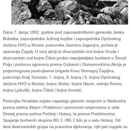
Dana 7. lipnja 1992. godine pod zapovjedništvom generala Janka
Bobetka, zapovjednika Južnog bojišta i zapovjednika Općinskog
stožera HVO-a Mostar pukovnika Jasmina Jaganjca, počela je
operacija Čagalj. U ovoj akciji je diverzantski vod bojne Grude i
diverzantski vod bojne Čitluk probio neprijateljske bunkere u Ševaš
Polju i potisnuo agresora prema Gubavici i Domanovićima.Akcija je
potpomognuta postrojbama brigada Knez Domagoj Čapljina,
pukovnija Kralj Tomislav, 7. bojna, 8. bojna i 9. bojna Općinskog
stožera HVO-a Mostar, bojna Stolac, bojna Neum, satnija Ravno,
bojna Ljubuški, bojna Čitluk i bojna Imotski.
Postrojbe Hrvatske vojske napadaju glavnim smjerom iz Metkovića
prema selima Klepci i Prebilovci i pomoćnim smjerovima iz sela
Dretelj prema selima Počitelj i Hotanj, te prema Prebilovcima.
Spajanje borbenih skupina BG 1 i BG 2 bilo je u selu Hotanj. Od
šest diverzantskih grupa na pravcima djelovanja, njih pet uspjele su