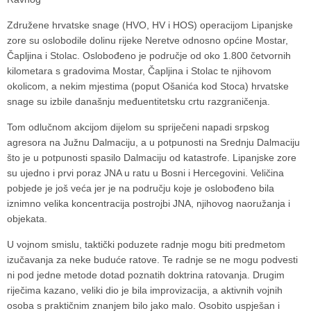
Združene hrvatske snage (HVO, HV i HOS) operacijom Lipanjske
zore su oslobodile dolinu rijeke Neretve odnosno općine Mostar,
Čapljina i Stolac. Oslobođeno je područje od oko 1.800 četvornih
kilometara s gradovima Mostar, Čapljina i Stolac te njihovom
okolicom, a nekim mjestima (poput Ošanića kod Stoca) hrvatske
snage su izbile današnju međuentitetsku crtu razgraničenja.
Tom odlučnom akcijom dijelom su spriječeni napadi srpskog
agresora na Južnu Dalmaciju, a u potpunosti na Srednju Dalmaciju
što je u potpunosti spasilo Dalmaciju od katastrofe. Lipanjske zore
su ujedno i prvi poraz JNA u ratu u Bosni i Hercegovini. Veličina
pobjede je još veća jer je na području koje je oslobođeno bila
iznimno velika koncentracija postrojbi JNA, njihovog naoružanja i
objekata.
U vojnom smislu, taktički poduzete radnje mogu biti predmetom
izučavanja za neke buduće ratove. Te radnje se ne mogu podvesti
ni pod jedne metode dotad poznatih doktrina ratovanja. Drugim
riječima kazano, veliki dio je bila improvizacija, a aktivnih vojnih
osoba s praktičnim znanjem bilo jako malo. Osobito uspješan i