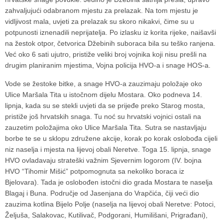
zahvaljujući odabranom mjestu za prelazak. Na tom mjestu je
vidljivost mala, uvjeti za prelazak su skoro nikakvi, čime su u
potpunosti iznenadili neprijatelja. Po izlasku iz korita rijeke, naišavši
na žestok otpor, četvorica Džebinih suboraca bila su teško ranjena.
Već oko 6 sati ujutro, pristiže veliki broj vojnika koji nisu prešli na
drugim planiranim mjestima, Vojna policija HVO-a i snage HOS-a.
Vode se žestoke bitke, a snage HVO-a zauzimaju položaje oko
Ulice Maršala Tita u istočnom dijelu Mostara. Oko podneva 14.
lipnja, kada su se stekli uvjeti da se prijeđe preko Starog mosta,
pristiže još hrvatskih snaga. Tu noć su hrvatski vojnici ostali na
zauzetim položajima oko Ulice Maršala Tita. Sutra se nastavljaju
borbe te se u sklopu združene akcije, korak po korak oslobođa cijeli
niz naselja i mjesta na lijevoj obali Neretve. Toga 15. lipnja, snage
HVO ovladavaju strateški važnim Sjevernim logorom (IV. bojna
HVO “Tihomir Mišić” potpomognuta sa nekoliko boraca iz
Bjelovara). Tada je oslobođen istočni dio grada Mostara te naselja
Blagaj i Buna. Područje od Jasenjana do Vrapčića, čiji veći dio
zauzima kotlina Bijelo Polje (naselja na lijevoj obali Neretve: Potoci,
Željuša, Salakovac, Kutilivač, Podgorani, Humilišani, Prigrađani),