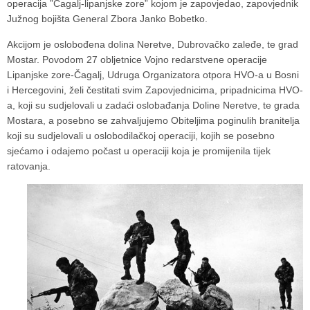
operacija ”Čagalj-lipanjske zore” kojom je zapovjedao, zapovjednik
Južnog bojišta General Zbora Janko Bobetko.
Akcijom je oslobođena dolina Neretve, Dubrovačko zaleđe, te grad
Mostar. Povodom 27 obljetnice Vojno redarstvene operacije
Lipanjske zore-Čagalj, Udruga Organizatora otpora HVO-a u Bosni
i Hercegovini, želi čestitati svim Zapovjednicima, pripadnicima HVO-
a, koji su sudjelovali u zadaći oslobađanja Doline Neretve, te grada
Mostara, a posebno se zahvaljujemo Obiteljima poginulih branitelja
koji su sudjelovali u oslobodilačkoj operaciji, kojih se posebno
sjećamo i odajemo počast u operaciji koja je promijenila tijek
ratovanja.