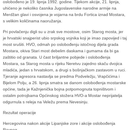
oslobođeno je 19. lipnja 1992. godine. Tijekom akcije, 21. lipnja,
uhićeno je nekoliko časnika Jugoslavenske narodne armije na
Merdžan glavi i osvojena je vojarna na brdu Fortica iznad Mostara,
s velikim količinama naoružanja.
Pri povlačenju digli su u zrak sve mostove, osim Starog mosta, jer
je hrvatski snajperist ubio srpskog vojnika koji je imao zapovijed i taj
most srušiti. HVO, odmah po oslobođenju istočnog dijela grada
Mostara, okiva Stari most debelim daskama i gumama da bi ga
zaštitio od granata. U čast briljantne pobjede i oslobođenja
Mostara, sa Starog mosta u rijeku Neretvu zajedno skaču dvojica
mladića, jedan s hrvatskom, a drugi s bošnjačkom zastavom u ruci.
Tjeranje agresora nastavlja se predma Podveležju, Vrapčićima i
Bijelom Polju, a 26. lipnja smatra se danom oslobođenja mostarske
općine, tada je Kažnjenička bojna potpomognuta topništvom i
ostalim potrojbama Općinskog stožera HVO-a Mostar neprijatelja
odgurnula s releja na Veležu prema Nevesinju.
Rezultat operacije
Hercegovina nakon akcije Lipanjske zore i akcije oslobođenja
Ravnog