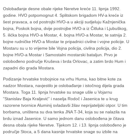
Oslobađanje desne obale rijeke Neretve kreće 11. lipnja 1992.
godine. HVO potpomognut 4. Splitskom brigadom HV-a kreće iz
šest pravaca, a od postrojbi HVO-a u akciji sudjeluju Kažnjenička
bojna, Poskok bojna, dvije postrojbe HVO-a iz Čitluka i Ljubuškog,
5. ilićka bojna HVO-a Mostar, 4. bojna HVO-a Mostar, te satnija 2.
bojne rudničke HVO-a Mostar te pripadnici civilne i vojne policije. U
Mostaru su u to vrijeme bile Vojna policija, civilna policija, dio 2.
bojne HVO-a Mostar i Samostalni mostarski bataljun. Prvo je
oslobođeno područje Kruševa i brda Orlovac, a zatim brdo Hum i
zapadni dio grada Mostara.
Podizanje hrvatske trobojnice na vrhu Huma, kao bitne kote za
nadzor Mostara, navjestilo je oslobađanje i istočnog dijela grada
Mostara. Toga 11. lipnja hrvatske su snage ušle u Vojarnu
“Stanislav Baja Kraljević” i naselja Rodoč i Jasenica te u krug
razorene tvornice Aluminij svladavši žilav neprijateljski otpor. U tim
borbama, uništena su dva tenka JNA T-34, koja su se nalazila na
brdu iznad Jasenice. U samo jednom danu oslobođena je čitava
desna obala rijeke Neretve. Tijekom 12. i 13. lipnja oslobođeno je
područje Stoca, a 5 dana kasnije hrvatske snage su izbile na