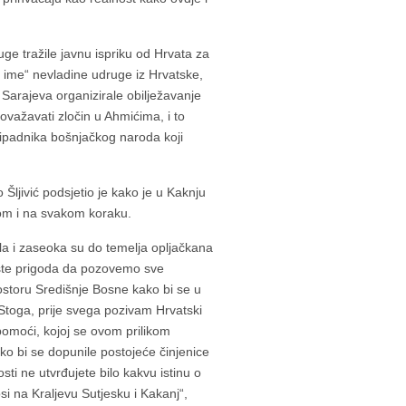
e tražile javnu ispriku od Hrvata za
 ime“ nevladine udruge iz Hrvatske,
 Sarajeva organizirale obilježavanje
lovažavati zločin u Ahmićima, i to
 pripadnika bošnjačkog naroda koji
Šljivić podsjetio je kako je u Kaknju
okom i na svakom koraku.
ela i zaseoka su do temelja opljačkana
jeste prigoda da pozovemo sve
prostoru Središnje Bosne kako bi se u
i. Stoga, prije svega pozivam Hrvatski
omoći, kojoj se ovom prilikom
ko bi se dopunile postojeće činjenice
ti ne utvrđujete bilo kakvu istinu o
si na Kraljevu Sutjesku i Kakanj“,