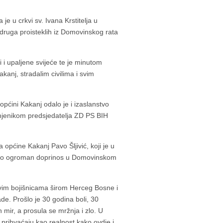
je u crkvi sv. Ivana Krstitelja u
udruga proisteklih iz Domovinskog rata
i i upaljene svijeće te je minutom
kanj, stradalim civilima i svim
općini Kakanj odalo je i izaslanstvo
jenikom predsjedatelja ZD PS BIH
općine Kakanj Pavo Šljivić, koji je u
dalo ogroman doprinos u Domovinskom
svim bojišnicama širom Herceg Bosne i
ade. Prošlo je 30 godina boli, 30
 mir, a prosula se mržnja i zlo. U
 prihvaćaju kao realnost kako ovdje i