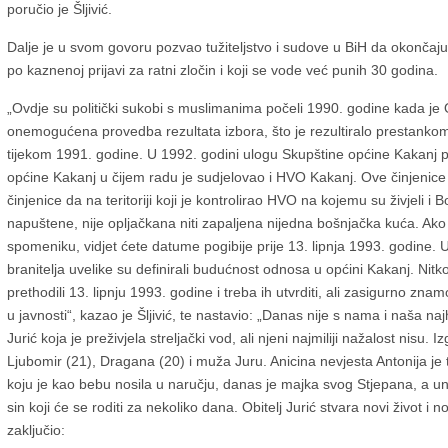
poručio je Šljivić.
Dalje je u svom govoru pozvao tužiteljstvo i sudove u BiH da okončaj
po kaznenoj prijavi za ratni zločin i koji se vode već punih 30 godina.
„Ovdje su politički sukobi s muslimanima počeli 1990. godine kada 
onemogućena provedba rezultata izbora, što je rezultiralo prestanko
tijekom 1991. godine. U 1992. godini ulogu Skupštine općine Kakanj 
općine Kakanj u čijem radu je sudjelovao i HVO Kakanj. Ove činjenice 
činjenice da na teritoriji koji je kontrolirao HVO na kojemu su živjeli i B
napuštene, nije opljačkana niti zapaljena nijedna bošnjačka kuća. Ako
spomeniku, vidjet ćete datume pogibije prije 13. lipnja 1993. godine. U
branitelja uvelike su definirali budućnost odnosa u općini Kakanj. Nitk
prethodili 13. lipnju 1993. godine i treba ih utvrditi, ali zasigurno zna
u javnosti“, kazao je Šljivić, te nastavio: „Danas nije s nama i naša n
Jurić koja je preživjela streljački vod, ali njeni najmiliji nažalost nisu. 
Ljubomir (21), Dragana (20) i muža Juru. Anicina nevjesta Antonija je 
koju je kao bebu nosila u naručju, danas je majka svog Stjepana, a u
sin koji će se roditi za nekoliko dana. Obitelj Jurić stvara novi život i n
zaključio: