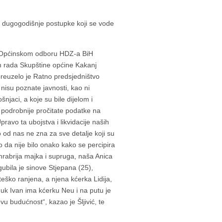
u dugogodišnje postupke koji se vode
je Općinskom odboru HDZ-a BiH
m rada Skupštine općine Kakanj
preuzelo je Ratno predsjedništvo
nisu poznate javnosti, kao ni
ošnjaci, a koje su bile dijelom i
 podrobnije pročitate podatke na
pravo ta ubojstva i likvidacije naših
o od nas ne zna za sve detalje koji su
mo da nije bilo onako kako se percipira
ajhrabrija majka i supruga, naša Anica
Izgubila je sinove Stjepana (25),
teško ranjena, a njena kćerka Lidija,
nuk Ivan ima kćerku Neu i na putu je
ovu budućnost“, kazao je Šljivić, te