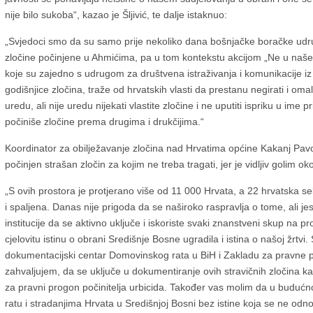
nije bilo sukoba“, kazao je Šljivić, te dalje istaknuo:
„Svjedoci smo da su samo prije nekoliko dana bošnjačke boračke udrug
zločine počinjene u Ahmićima, pa u tom kontekstu akcijom „Ne u naše
koje su zajedno s udrugom za društvena istraživanja i komunikacije iz
godišnjice zločina, traže od hrvatskih vlasti da prestanu negirati i oma
uredu, ali nije uredu nijekati vlastite zločine i ne uputiti ispriku u ime
počiniše zločine prema drugima i drukčijima.“
Koordinator za obilježavanje zločina nad Hrvatima općine Kakanj Pavo 
počinjen strašan zločin za kojim ne treba tragati, jer je vidljiv golim 
„S ovih prostora je protjerano više od 11 000 Hrvata, a 22 hrvatska s
i spaljena. Danas nije prigoda da se naširoko raspravlja o tome, ali 
institucije da se aktivno uključe i iskoriste svaki znanstveni skup na 
cjelovitu istinu o obrani Središnje Bosne ugradila i istina o našoj žrtv
dokumentacijski centar Domovinskog rata u BiH i Zakladu za pravne p
zahvaljujem, da se uključe u dokumentiranje ovih stravičnih zločina ka
za pravni progon počinitelja urbicida. Također vas molim da u budućnos
ratu i stradanjima Hrvata u Središnjoj Bosni bez istine koja se ne odno