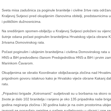
Sveta misa zadušnica za poginule branitelje i civilne žrtve rata održana 
Kraljevoj Sutjesci pred okupljenim članovima obitelji, predstavnicima 
i političkim dužnosnicima.
Na središnjem spomen-obilježju u Kraljevoj Sutjesci položeni su vijenc
šutnje odana počast poginulim braniteljima Hrvatskog vijeća obrane Ka
žrtvama Domovinskog rata.
Počast poginulim i ubijenim braniteljima i civilima Domovinskog rata u 
HNS-a BiH predvođeno članom Predsjedništva HNS-a BiH i prvim zam
Marinkom Čavarom.
Okupljenima se obratio Koordinator obilježavanja zločina nad Hrvatima 
prigodnom govoru istaknuo kako je Hrvatsko vijeće obrane Kakanj 
ratu.
„Pripadnici brigade „Kotromanić“ sudjelovali su u borbama na skoro 
živote je dalo 102 branitelja i ranjeno je oko 135 pripadnika naše brig
godina negiranja zločina i 30 godina kako je na ovim prostorima ubijen
javnosti se ponavljaju neistine o našem sudjelovanju u obrani i one se