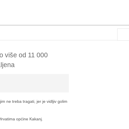
no više od 11 000
aljena
m ne treba tragati, jer je vidljiv golim
 Hrvatima općine Kakanj.