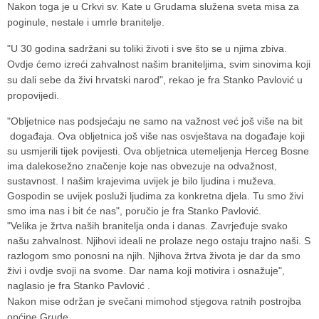
Nakon toga je u Crkvi sv. Kate u Grudama služena sveta misa za
poginule, nestale i umrle branitelje.
"U 30 godina sadržani su toliki životi i sve što se u njima zbiva.
Ovdje ćemo izreći zahvalnost našim braniteljima, svim sinovima koji
su dali sebe da živi hrvatski narod", rekao je fra Stanko Pavlović u
propovijedi.
"Obljetnice nas podsjećaju ne samo na važnost već još više na bit
događaja. Ova obljetnica još više nas osvještava na događaje koji
su usmjerili tijek povijesti. Ova obljetnica utemeljenja Herceg Bosne
ima dalekosežno značenje koje nas obvezuje na odvažnost,
sustavnost. I našim krajevima uvijek je bilo ljudina i muževa.
Gospodin se uvijek posluži ljudima za konkretna djela. Tu smo živi
smo ima nas i bit će nas", poručio je fra Stanko Pavlović.
"Velika je žrtva naših branitelja onda i danas. Zavrjeđuje svako
našu zahvalnost. Njihovi ideali ne prolaze nego ostaju trajno naši. S
razlogom smo ponosni na njih. Njihova žrtva života je dar da smo
živi i ovdje svoji na svome. Dar nama koji motivira i osnažuje",
naglasio je fra Stanko Pavlović .
Nakon mise održan je svečani mimohod stjegova ratnih postrojba
općine Grude.