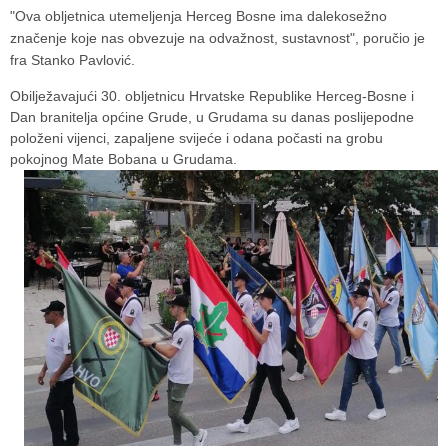
"Ova obljetnica utemeljenja Herceg Bosne ima dalekosežno
značenje koje nas obvezuje na odvažnost, sustavnost", poručio je
fra Stanko Pavlović.
Obilježavajući 30. obljetnicu Hrvatske Republike Herceg-Bosne i
Dan branitelja općine Grude, u Grudama su danas poslijepodne
položeni vijenci, zapaljene svijeće i odana počasti na grobu
pokojnog Mate Bobana u Grudama.