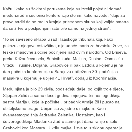
Kažu i kako su šokirani porukama koje su izrekli pojedini domaći i
međunarodni sudionici konferencije što im, kako navode, “daje za
pravo tvrditi da se radi o krajnje pristranom skupu koji valjda smatra
da su žrtve u posljednjem ratu bile samo na jednoj strani”.
“To se savršeno uklapa u rad Haaškoga tribunala koji, kako
pokazuje njegova ostavština, nije uopće mario za hrvatske žrtve, za
teške i masovne zločine počinjene nad ovim narodom. Od Briševa,
preko Križančeva sela, Buhinih kuća, Maljina, Dusine, ‘Osmice’ u
Vitezu, Trusine, Doljana, Grabovice ili pak Uzdola u kojemu je na
dan početka konferencije u Sarajevu obilježena 30. godišnjica
masakra u kojemu je ubijen 41 Hrvat”, dodaju iz Koordinacije.
Među njima je bilo 29 civila, podsjećaju dalje, od kojih troje djece,
Stjepan Zelić sa samo deset godina i njegova trinaestogodišnja
sestra Marija u koje je počinitelj, pripadnik Armije BiH pucao na
obiteljskome pragu. Ubijeni su zajedno s majkom. Kao i
dvanaestogodišnja Jadranka Zelenika. Uostalom, kao i
četverogodišnja Mladenka Zadro samo pet dana ranije u selu
Grabovici kod Mostara. U krilu majke. I sve to u sklopu operacije