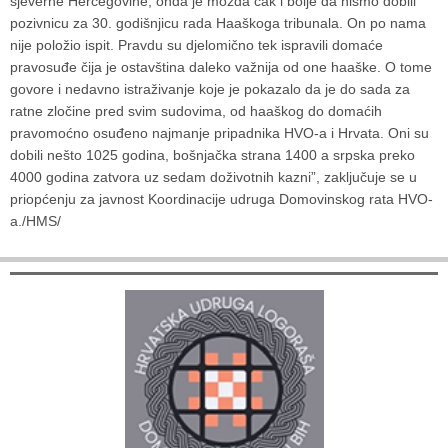
sjeverne Hercegovine, onda je možda čak i bolje da nismo dobili
pozivnicu za 30. godišnjicu rada Haaškoga tribunala. On po nama
nije položio ispit. Pravdu su djelomično tek ispravili domaće
pravosuđe čija je ostavština daleko važnija od one haaške. O tome
govore i nedavno istraživanje koje je pokazalo da je do sada za
ratne zločine pred svim sudovima, od haaškog do domaćih
pravomoćno osuđeno najmanje pripadnika HVO-a i Hrvata. Oni su
dobili nešto 1025 godina, bošnjačka strana 1400 a srpska preko
4000 godina zatvora uz sedam doživotnih kazni”, zaključuje se u
priopćenju za javnost Koordinacije udruga Domovinskog rata HVO-
a./HMS/