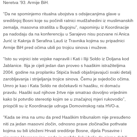
Neretva ’93. Armije BiH.
“Da ne spominjemo ritualna ubojstva s odsijecanjima glave u
središnjoj Bosni koje su počinili ratnici mudžahedini iz muslimanskih
zemalja, masovna stratišta u Bugojnu”, napominju iz Koordinacije
pa nadodaju da na konferenciju u Sarajevo nisu pozvane ni Anica
Jurić iz Kaknja ili Serafina Lauš iz Travnika kojima su pripadnici
Armije BiH pred očima ubili po trojicu sinova i muževe.
“Isto su vojnici iste vojske napravili i Kati i Iliji Soldo iz Doljana kod
Jablanice. Ilija je cijeli jedan dan proveo s haaškim istražiteljima
2004. godine na proplanku Stipića livadi objašnjavajući svaki detalj
zarobljavanja i strijeljanja trojice sinova. Čemu je svjedočio očima.
Umro je kao i Kata Soldo ne dočekavši ni haašku, ni domaću
pravdu. Haaški sud njihove žrtve nije smatrao dovoljno vrijednim
kako bi potvrdio stereotip kojim se u značajnoj mjeri rukovodio”,
priopćili su iz Koordinacije udruga Domovinskog rata HVO-a.
“Kada se ima na umu da pred Haaškim tribunalom nije presuđeno
niti za jedan masovni zločin, odnosno prave zločinačke pothvate
kojima su bili izloženi Hrvati središnje Bosne, dijela Posavine i