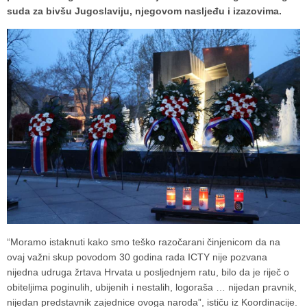
suda za bivšu Jugoslaviju, njegovom nasljeđu i izazovima.
“Moramo istaknuti kako smo teško razočarani činjenicom da na
ovaj važni skup povodom 30 godina rada ICTY nije pozvana
nijedna udruga žrtava Hrvata u posljednjem ratu, bilo da je riječ o
obiteljima poginulih, ubijenih i nestalih, logoraša … nijedan pravnik,
nijedan predstavnik zajednice ovoga naroda”, ističu iz Koordinacije.