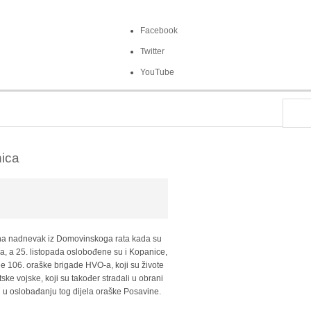
Facebook
Twitter
YouTube
nica
e na nadnevak iz Domovinskoga rata kada su
a, a 25. listopada oslobođene su i Kopanice,
jne 106. oraške brigade HVO-a, koji su živote
ke vojske, koji su također stradali u obrani
i u oslobađanju tog dijela oraške Posavine.