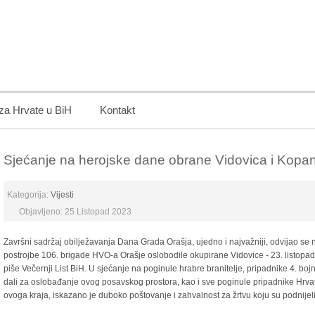
 za Hrvate u BiH
Kontakt
Sjećanje na herojske dane obrane Vidovica i Kopa
Kategorija:
Vijesti
Objavljeno: 25 Listopad 2023
Završni sadržaj obilježavanja Dana Grada Orašja, ujedno i najvažniji, odvijao s
postrojbe 106. brigade HVO-a Orašje oslobodile okupirane Vidovice - 23. listopad
piše Večernji List BiH. U sjećanje na poginule hrabre branitelje, pripadnike 4. bo
dali za oslobađanje ovog posavskog prostora, kao i sve poginule pripadnike Hrvats
ovoga kraja, iskazano je duboko poštovanje i zahvalnost za žrtvu koju su podnijel