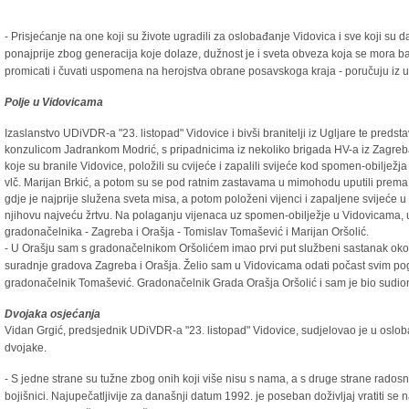
- Prisjećanje na one koji su živote ugradili za oslobađanje Vidovica i sve koji su 
ponajprije zbog generacija koje dolaze, dužnost je i sveta obveza koja se mora bašt
promicati i čuvati uspomena na herojstva obrane posavskoga kraja - poručuju iz u
Polje u Vidovicama
Izaslanstvo UDiVDR-a "23. listopad" Vidovice i bivši branitelji iz Ugljare te pred
konzulicom Jadrankom Modrić, s pripadnicima iz nekoliko brigada HV-a iz Zagreba
koje su branile Vidovice, položili su cvijeće i zapalili svijeće kod spomen-obilježj
vlč. Marijan Brkić, a potom su se pod ratnim zastavama u mimohodu uputili prem
gdje je najprije služena sveta misa, a potom položeni vijenci i zapaljene svijeće u
njihovu najveću žrtvu. Na polaganju vijenaca uz spomen-obilježje u Vidovicama, uz
gradonačelnika - Zagreba i Orašja - Tomislav Tomašević i Marijan Oršolić.
- U Orašju sam s gradonačelnikom Oršolićem imao prvi put službeni sastanak oko ne
suradnje gradova Zagreba i Orašja. Želio sam u Vidovicama odati počast svim pogin
gradonačelnik Tomašević. Gradonačelnik Grada Orašja Oršolić i sam je bio sudion
Dvojaka osjećanja
Vidan Grgić, predsjednik UDiVDR-a "23. listopad" Vidovice, sudjelovao je u oslob
dvojake.
- S jedne strane su tužne zbog onih koji više nisu s nama, a s druge strane radosne
bojišnici. Najupečatljivije za današnji datum 1992. je poseban doživljaj vratiti se na