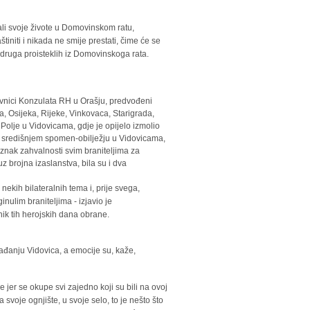
dali svoje živote u Domovinskom ratu,
initi i nikada ne smije prestati, čime će se
druga proisteklih iz Domovinskoga rata.
stavnici Konzulata RH u Orašju, predvođeni
, Osijeka, Rijeke, Vinkovaca, Starigrada,
a Polje u Vidovicama, gdje je opijelo izmolio
a središnjem spomen-obilježju u Vidovicama,
 znak zahvalnosti svim braniteljima za
 brojna izaslanstva, bila su i dva
kih bilateralnih tema i, prije svega,
ulim braniteljima - izjavio je
ik tih herojskih dana obrane.
ađanju Vidovica, a emocije su, kaže,
 jer se okupe svi zajedno koji su bili na ovoj
 svoje ognjište, u svoje selo, to je nešto što