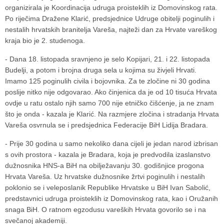
organizirala je Koordinacija udruga proisteklih iz Domovinskog rata.
Po riječima Dražene Klarić, predsjednice Udruge obitelji poginulih i
nestalih hrvatskih branitelja Vareša, najteži dan za Hrvate vareškog
kraja bio je 2. studenoga.
- Dana 18. listopada sravnjeno je selo Kopijari, 21. i 22. listopada
Budelji, a potom i brojna druga sela u kojima su živjeli Hrvati.
Imamo 125 poginulih civila i bojovnika. Za te zločine ni 30 godina
poslije nitko nije odgovarao. Ako činjenica da je od 10 tisuća Hrvata
ovdje u ratu ostalo njih samo 700 nije etničko čišćenje, ja ne znam
što je onda - kazala je Klarić. Na razmjere zločina i stradanja Hrvata
Vareša osvrnula se i predsjednica Federacije BiH Lidija Bradara.
- Prije 30 godina u samo nekoliko dana cijeli je jedan narod izbrisan
s ovih prostora - kazala je Bradara, koja je predvodila izaslanstvo
dužnosnika HNS-a BiH na obilježavanju 30. godišnjice progona
Hrvata Vareša. Uz hrvatske dužnosnike žrtvi poginulih i nestalih
poklonio se i veleposlanik Republike Hrvatske u BiH Ivan Sabolić,
predstavnici udruga proisteklih iz Domovinskog rata, kao i Oružanih
snaga BiH. O ratnom egzodusu vareških Hrvata govorilo se i na
svečanoj akademiji.