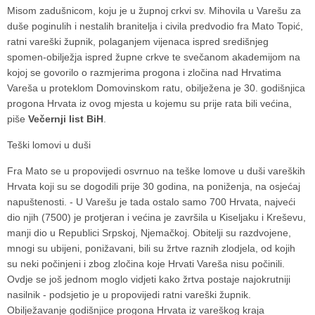
Misom zadušnicom, koju je u župnoj crkvi sv. Mihovila u Varešu za
duše poginulih i nestalih branitelja i civila predvodio fra Mato Topić,
ratni vareški župnik, polaganjem vijenaca ispred središnjeg
spomen-obilježja ispred župne crkve te svečanom akademijom na
kojoj se govorilo o razmjerima progona i zločina nad Hrvatima
Vareša u proteklom Domovinskom ratu, obilježena je 30. godišnjica
progona Hrvata iz ovog mjesta u kojemu su prije rata bili većina,
piše
Večernji list BiH
.
Teški lomovi u duši
Fra Mato se u propovijedi osvrnuo na teške lomove u duši vareških
Hrvata koji su se dogodili prije 30 godina, na poniženja, na osjećaj
napuštenosti. - U Varešu je tada ostalo samo 700 Hrvata, najveći
dio njih (7500) je protjeran i većina je završila u Kiseljaku i Kreševu,
manji dio u Republici Srpskoj, Njemačkoj. Obitelji su razdvojene,
mnogi su ubijeni, ponižavani, bili su žrtve raznih zlodjela, od kojih
su neki počinjeni i zbog zločina koje Hrvati Vareša nisu počinili.
Ovdje se još jednom moglo vidjeti kako žrtva postaje najokrutniji
nasilnik - podsjetio je u propovijedi ratni vareški župnik.
Obilježavanje godišnjice progona Hrvata iz vareškog kraja