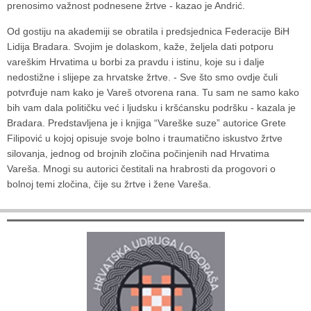
prenosimo važnost podnesene žrtve - kazao je Andrić.
Od gostiju na akademiji se obratila i predsjednica Federacije BiH
Lidija Bradara. Svojim je dolaskom, kaže, željela dati potporu
vareškim Hrvatima u borbi za pravdu i istinu, koje su i dalje
nedostižne i slijepe za hrvatske žrtve. - Sve što smo ovdje čuli
potvrđuje nam kako je Vareš otvorena rana. Tu sam ne samo kako
bih vam dala političku već i ljudsku i kršćansku podršku - kazala je
Bradara. Predstavljena je i knjiga “Vareške suze” autorice Grete
Filipović u kojoj opisuje svoje bolno i traumatično iskustvo žrtve
silovanja, jednog od brojnih zločina počinjenih nad Hrvatima
Vareša. Mnogi su autorici čestitali na hrabrosti da progovori o
bolnoj temi zločina, čije su žrtve i žene Vareša.