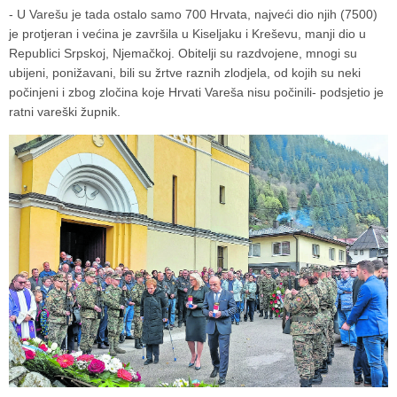
- U Varešu je tada ostalo samo 700 Hrvata, najveći dio njih (7500)
je protjeran i većina je završila u Kiseljaku i Kreševu, manji dio u
Republici Srpskoj, Njemačkoj. Obitelji su razdvojene, mnogi su
ubijeni, ponižavani, bili su žrtve raznih zlodjela, od kojih su neki
počinjeni i zbog zločina koje Hrvati Vareša nisu počinili- podsjetio je
ratni vareški župnik.