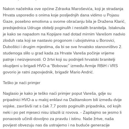
Nakon načelnika ove općine Zdravka Maroševića, koji je stradanja
Hrvata usporedio s onima koje posljednjih dana vidimo u Pojasu
Gaze, posebno emotivna u svome obraćanju bila je Dražena Klarić,
predsjednica Udruge obitelji poginulih i nestalih branitelja. Istaknula
je kako se napadom na Kopijare nad dotad mirnim Varešom nadvio
zloduh rata koji se nastavio progonom i ubojstvima u Borovici,
Duboštici i drugim mjestima, da bi se sve hrvatsko stanovništvo 2.
studenoga slilo u grad kada za Hrvate Vareša počinje vrijeme
patnje i neizvjesnosti. O žrtvi koji su podnijeli hrvatski branitelji
okupljeni u brigadi HVO-a “Bobovac” između Armije RBiH i VRS
govorio je ratni zapovjednik, brigadir Mario Andrić.
Teško je naći primjer
Naglasio je kako je teško naći primjer poput Vareša, gdje su
pripadnici HVO-a u maloj enklavi na Daštanskom bili između dvije
vojske, završivši rat s čak 7,7 posto poginulih pripadnika, od kojih
neki i po pet mjeseci nisu izlazili iz rovova. - Zapitajmo se jesmo li
ponaosob učinili dovoljno za pravdu i istinu. Naše žrtve, naša
povijest obvezuju nas da ustrajemo i na buduće generacije