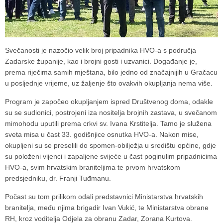
Svečanosti je nazočio velik broj pripadnika HVO-a s područja
Zadarske županije, kao i brojni gosti i uzvanici. Događanje je,
prema riječima samih mještana, bilo jedno od značajnijih u Gračacu
u posljednje vrijeme, uz žaljenje što ovakvih okupljanja nema više.
Program je započeo okupljanjem ispred Društvenog doma, odakle
su se sudionici, postrojeni iza nositelja brojnih zastava, u svečanom
mimohodu uputili prema crkvi sv. Ivana Krstitelja. Tamo je služena
sveta misa u čast 33. godišnjice osnutka HVO-a. Nakon mise,
okupljeni su se preselili do spomen-obilježja u središtu općine, gdje
su položeni vijenci i zapaljene svijeće u čast poginulim pripadnicima
HVO-a, svim hrvatskim braniteljima te prvom hrvatskom
predsjedniku, dr. Franji Tuđmanu.
Počast su tom prilikom odali predstavnici Ministarstva hrvatskih
branitelja, među njima brigadir Ivan Vukić, te Ministarstva obrane
RH, kroz voditelja Odjela za obranu Zadar, Zorana Kurtova.