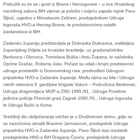
Pridružili su im se i gosti iz Bosne i Hercegovine – u ime Hrvatskog
narodnog sabora BiH vijenac je položio i svijeću zapalio tajnik Pavo
Šljivić, zajedno s Miroslavom Zelićem, predsjednikom Udruge
logoraša HVO-a Herceg-Bosne, te predstavnicima ostalih
izaslanstava iz BiH.
Zadarsku županiju predstavljala je Dubravka Dubravica, voditeljica
županijskog Odjela za hrvatske branitelje, uz gradonačelnike
Benkovca i Obrovca, Tomislava Bulića i Antu Župana, te načelnika
Općine Gračac, Roberta Juku. Počast su odali i brojni predstavnici
udruga proisteklih iz Domovinskog rata, predvođeni Udrugom
pripadnika HVO-a Zadarske županije. Među njima su bile i Udruga
ratnih veterana 9. gardijske brigade Vukovi – Podružnica Benkovac,
Udruga dragovoljaca MUP-a ZNG 1990./91., Udruga Posebne
jedinice policije Pionirski grad Zagreb 1990./91., Udruga logoraša
te Udruga Bušić iz Knina.
Središnji dio obilježavanja održan je u Društvenom domu, gdje su
se nazočnima obratili Branimir Jarmanović, predsjednik Udruge
pripadnika HVO-a Zadarske županije, Pavo Šljivić kao izaslanik
predsjednika HNS-a BiH Dragana Čovića, predsjednik Udruge