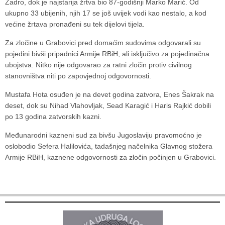
Zadro, dok je najstarija žrtva bio 87-godišnji Marko Marić. Od
ukupno 33 ubijenih, njih 17 se još uvijek vodi kao nestalo, a kod
većine žrtava pronađeni su tek dijelovi tijela.
Za zločine u Grabovici pred domaćim sudovima odgovarali su
pojedini bivši pripadnici Armije RBiH, ali isključivo za pojedinačna
ubojstva. Nitko nije odgovarao za ratni zločin protiv civilnog
stanovništva niti po zapovjednoj odgovornosti.
Mustafa Hota osuđen je na devet godina zatvora, Enes Šakrak na
deset, dok su Nihad Vlahovljak, Sead Karagić i Haris Rajkić dobili
po 13 godina zatvorskih kazni.
Međunarodni kazneni sud za bivšu Jugoslaviju pravomoćno je
oslobodio Sefera Halilovića, tadašnjeg načelnika Glavnog stožera
Armije RBiH, kaznene odgovornosti za zločin počinjen u Grabovici.