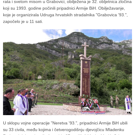
rata i svetom misom u Grabovici, obilježena je 32. obljetnica zločina
koji su 1993. godine počinili pripadnici Armije BiH. Obilježavanje,
koje je organizirala Udruga hrvatskih stradalnika "Grabovica '93.",
započelo je u 11 sati.
U sklopu vojne operacije "Neretva '93.", pripadnici Armije BiH ubili
su 33 civila, među kojima i četverogodišnju djevojčicu Mladenku