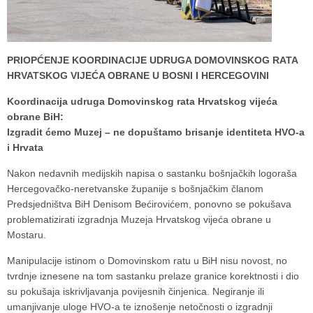
PRIOPĆENJE KOORDINACIJE UDRUGA DOMOVINSKOG RATA
HRVATSKOG VIJEĆA OBRANE U BOSNI I HERCEGOVINI
Koordinacija udruga Domovinskog rata Hrvatskog vijeća
obrane BiH:
Izgradit ćemo Muzej – ne dopuštamo brisanje identiteta HVO-a
i Hrvata
Nakon nedavnih medijskih napisa o sastanku bošnjačkih logoraša
Hercegovačko-neretvanske županije s bošnjačkim članom
Predsjedništva BiH Denisom Bećirovićem, ponovno se pokušava
problematizirati izgradnja Muzeja Hrvatskog vijeća obrane u
Mostaru.
Manipulacije istinom o Domovinskom ratu u BiH nisu novost, no
tvrdnje iznesene na tom sastanku prelaze granice korektnosti i dio
su pokušaja iskrivljavanja povijesnih činjenica. Negiranje ili
umanjivanje uloge HVO-a te iznošenje netočnosti o izgradnji