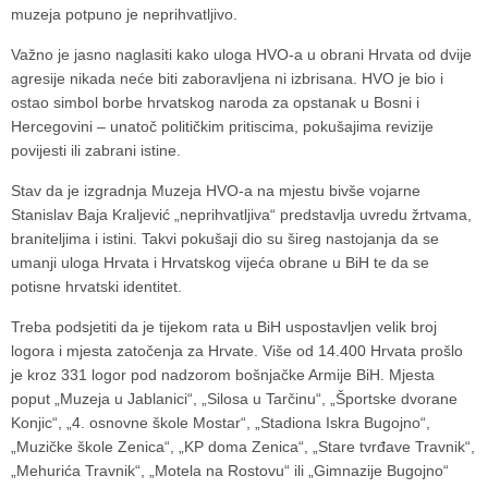
muzeja potpuno je neprihvatljivo.
Važno je jasno naglasiti kako uloga HVO-a u obrani Hrvata od dvije
agresije nikada neće biti zaboravljena ni izbrisana. HVO je bio i
ostao simbol borbe hrvatskog naroda za opstanak u Bosni i
Hercegovini – unatoč političkim pritiscima, pokušajima revizije
povijesti ili zabrani istine.
Stav da je izgradnja Muzeja HVO-a na mjestu bivše vojarne
Stanislav Baja Kraljević „neprihvatljiva“ predstavlja uvredu žrtvama,
braniteljima i istini. Takvi pokušaji dio su šireg nastojanja da se
umanji uloga Hrvata i Hrvatskog vijeća obrane u BiH te da se
potisne hrvatski identitet.
Treba podsjetiti da je tijekom rata u BiH uspostavljen velik broj
logora i mjesta zatočenja za Hrvate. Više od 14.400 Hrvata prošlo
je kroz 331 logor pod nadzorom bošnjačke Armije BiH. Mjesta
poput „Muzeja u Jablanici“, „Silosa u Tarčinu“, „Športske dvorane
Konjic“, „4. osnovne škole Mostar“, „Stadiona Iskra Bugojno“,
„Muzičke škole Zenica“, „KP doma Zenica“, „Stare tvrđave Travnik“,
„Mehurića Travnik“, „Motela na Rostovu“ ili „Gimnazije Bugojno“