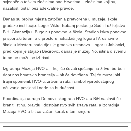
svjedoče o teškim zločinima nad Hrvatima – zločinima koji su,
nažalost, ostali bez adekvatne pravde.
Danas su brojna mjesta zatočenja pretvorena u muzeje, škole i
gradske institucije. Logor Viktor Bubanj postao je Sud i Tužiteljstvo
BiH, Gimnazija u Bugojnu ponovno je škola, Stadion Iskra ponovno
je sportski teren, a u prostoru nekadašnjeg logora IV. osnovne
škole u Mostaru sada djeluje gradska ustanova. Logor u Jablanici,
pred kojim je stajao i Bećirović, danas je muzej. No, istina o svemu
tome ne može se izbrisati.
Izgradnja Muzeja HVO-a – koji će čuvati sjećanje na žrtvu, borbu i
doprinos hrvatskih branitelja – bit će dovršena. Taj će muzej biti
trajni spomenik HVO-u, žrtvama rata i simbol vjerodostojnog
očuvanja povijesti i nade za budućnost.
Koordinacija udruga Domovinskog rata HVO-a u BiH nastavit će
braniti istinu, pravdu i dostojanstvo svih žrtava rata, a izgradnja
Muzeja HVO-a bit će važan korak u tom smjeru.