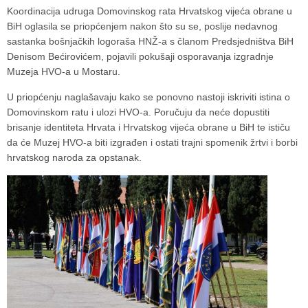
Koordinacija udruga Domovinskog rata Hrvatskog vijeća obrane u
BiH oglasila se priopćenjem nakon što su se, poslije nedavnog
sastanka bošnjačkih logoraša HNŽ-a s članom Predsjedništva BiH
Denisom Bećirovićem, pojavili pokušaji osporavanja izgradnje
Muzeja HVO-a u Mostaru.
U priopćenju naglašavaju kako se ponovno nastoji iskriviti istina o
Domovinskom ratu i ulozi HVO-a. Poručuju da neće dopustiti
brisanje identiteta Hrvata i Hrvatskog vijeća obrane u BiH te ističu
da će Muzej HVO-a biti izgrađen i ostati trajni spomenik žrtvi i borbi
hrvatskog naroda za opstanak.