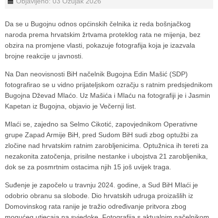
Objavljeno: 03 Ožujak 2026
Da se u Bugojnu odnos općinskih čelnika iz reda bošnjačkog
naroda prema hrvatskim žrtvama proteklog rata ne mijenja, bez
obzira na promjene vlasti, pokazuje fotografija koja je izazvala
brojne reakcije u javnosti.
Na Dan neovisnosti BiH načelnik Bugojna
Edin Mašić
(SDP)
fotografirao se u vidno prijateljskom ozračju s ratnim predsjednikom
Bugojna
Dževad Mlaćo
. Uz Mašića i Mlaću na fotografiji je i Jasmin
Kapetan iz Bugojna, objavio je Večernji list.
Mlaći se, zajedno sa
Selmo Cikotić
, zapovjednikom Operativne
grupe Zapad Armije BiH, pred Sudom BiH sudi zbog optužbi za
zločine nad hrvatskim ratnim zarobljenicima. Optužnica ih tereti za
nezakonita zatočenja, prisilne nestanke i ubojstva 21 zarobljenika,
dok se za posmrtnim ostacima njih 15 još uvijek traga.
Suđenje je započelo u travnju 2024. godine, a Sud BiH Mlaći je
odobrio obranu sa slobode. Dio hrvatskih udruga proizašlih iz
Domovinskog rata ranije je tražio određivanje pritvora zbog
mogućeg utjecaja na svjedoke. Fotografija s aktualnim načelnikom