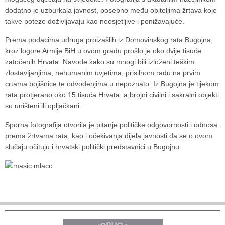
dodatno je uzburkala javnost, posebno među obiteljima žrtava koje
takve poteze doživljavaju kao neosjetljive i ponižavajuće.
Prema podacima udruga proizašlih iz Domovinskog rata Bugojna,
kroz logore Armije BiH u ovom gradu prošlo je oko dvije tisuće
zatočenih Hrvata. Navode kako su mnogi bili izloženi teškim
zlostavljanjima, nehumanim uvjetima, prisilnom radu na prvim
crtama bojišnice te odvođenjima u nepoznato. Iz Bugojna je tijekom
rata protjerano oko 15 tisuća Hrvata, a brojni civilni i sakralni objekti
su uništeni ili opljačkani.
Sporna fotografija otvorila je pitanje političke odgovornosti i odnosa
prema žrtvama rata, kao i očekivanja dijela javnosti da se o ovom
slučaju očituju i hrvatski politički predstavnici u Bugojnu.