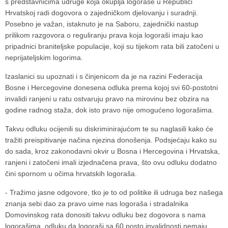
s predstavnicima udruge koja okuplja logoraše u Republici
Hrvatskoj radi dogovora o zajedničkom djelovanju i suradnji.
Posebno je važan, istaknuto je na Saboru, zajednički nastup
prilikom razgovora o reguliranju prava koja logoraši imaju kao
pripadnici braniteljske populacije, koji su tijekom rata bili zatočeni u
neprijateljskim logorima.
Izaslanici su upoznati i s činjenicom da je na razini
Federacija
Bosne i Hercegovine
donesena odluka prema kojoj svi 60-postotni
invalidi ranjeni u ratu ostvaruju pravo na mirovinu bez obzira na
godine radnog staža, dok isto pravo nije omogućeno logorašima.
Takvu odluku ocijenili su diskriminirajućom te su naglasili kako će
tražiti preispitivanje načina njezina donošenja. Podsjećaju kako su
do sada, kroz zakonodavni okvir u
Bosna i Hercegovina
i
Hrvatska
,
ranjeni i zatočeni imali izjednačena prava, što ovu odluku dodatno
čini spornom u očima hrvatskih logoraša.
- Tražimo jasne odgovore, tko je to od politike ili udruga bez našega
znanja sebi dao za pravo uime nas logoraša i stradalnika
Domovinskog rata donositi takvu odluku bez dogovora s nama
logorašima, odluku da logoraši sa 60 posto invalidnosti nemaju