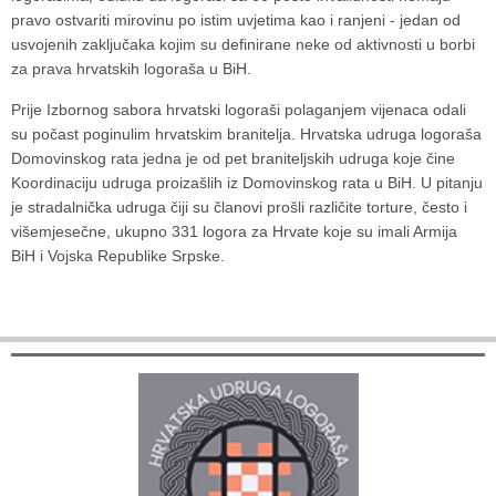
pravo ostvariti mirovinu po istim uvjetima kao i ranjeni - jedan od
usvojenih zaključaka kojim su definirane neke od aktivnosti u borbi
za prava hrvatskih logoraša u BiH.
Prije Izbornog sabora hrvatski logoraši polaganjem vijenaca odali
su počast poginulim hrvatskim branitelja. Hrvatska udruga logoraša
Domovinskog rata jedna je od pet braniteljskih udruga koje čine
Koordinaciju udruga proizašlih iz Domovinskog rata u BiH. U pitanju
je stradalnička udruga čiji su članovi prošli različite torture, često i
višemjesečne, ukupno 331 logora za Hrvate koje su imali Armija
BiH i Vojska Republike Srpske.