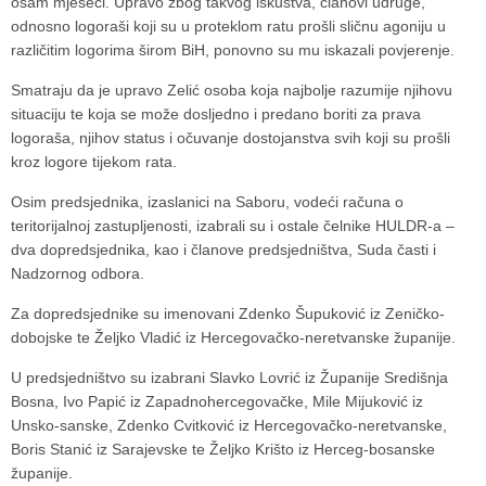
osam mjeseci. Upravo zbog takvog iskustva, članovi udruge,
odnosno logoraši koji su u proteklom ratu prošli sličnu agoniju u
različitim logorima širom BiH, ponovno su mu iskazali povjerenje.
Smatraju da je upravo Zelić osoba koja najbolje razumije njihovu
situaciju te koja se može dosljedno i predano boriti za prava
logoraša, njihov status i očuvanje dostojanstva svih koji su prošli
kroz logore tijekom rata.
Osim predsjednika, izaslanici na Saboru, vodeći računa o
teritorijalnoj zastupljenosti, izabrali su i ostale čelnike HULDR-a –
dva dopredsjednika, kao i članove predsjedništva, Suda časti i
Nadzornog odbora.
Za dopredsjednike su imenovani
Zdenko Šupuković
iz Zeničko-
dobojske te
Željko Vladić
iz Hercegovačko-neretvanske županije.
U predsjedništvo su izabrani
Slavko Lovrić
iz Županije Središnja
Bosna,
Ivo Papić
iz Zapadnohercegovačke,
Mile Mijuković
iz
Unsko-sanske,
Zdenko Cvitković
iz Hercegovačko-neretvanske,
Boris Stanić
iz Sarajevske te
Željko Krišto
iz Herceg-bosanske
županije.