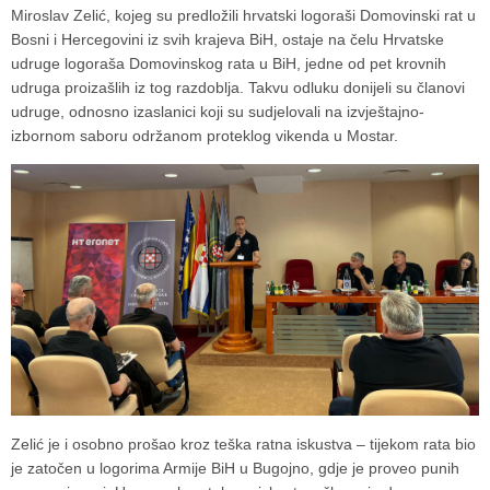
Miroslav Zelić
, kojeg su predložili hrvatski logoraši
Domovinski rat u
Bosni i Hercegovini
iz svih krajeva BiH, ostaje na čelu Hrvatske
udruge logoraša Domovinskog rata u BiH, jedne od pet krovnih
udruga proizašlih iz tog razdoblja. Takvu odluku donijeli su članovi
udruge, odnosno izaslanici koji su sudjelovali na izvještajno-
izbornom saboru održanom proteklog vikenda u
Mostar
.
Zelić je i osobno prošao kroz teška ratna iskustva – tijekom rata bio
je zatočen u logorima Armije BiH u
Bugojno
, gdje je proveo punih