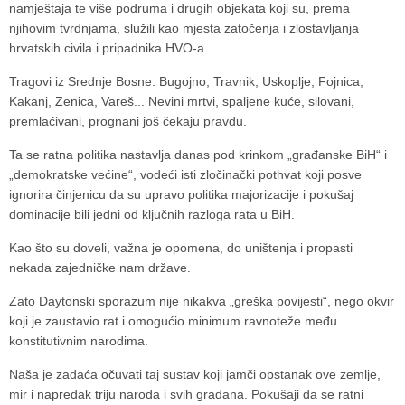
namještaja te više podruma i drugih objekata koji su, prema
njihovim tvrdnjama, služili kao mjesta zatočenja i zlostavljanja
hrvatskih civila i pripadnika HVO-a.
Tragovi iz Srednje Bosne: Bugojno, Travnik, Uskoplje, Fojnica,
Kakanj, Zenica, Vareš... Nevini mrtvi, spaljene kuće, silovani,
premlaćivani, prognani još čekaju pravdu.
Ta se ratna politika nastavlja danas pod krinkom „građanske BiH“ i
„demokratske većine“, vodeći isti zločinački pothvat koji posve
ignorira činjenicu da su upravo politika majorizacije i pokušaj
dominacije bili jedni od ključnih razloga rata u BiH.
Kao što su doveli, važna je opomena, do uništenja i propasti
nekada zajedničke nam države.
Zato Daytonski sporazum nije nikakva „greška povijesti“, nego okvir
koji je zaustavio rat i omogućio minimum ravnoteže među
konstitutivnim narodima.
Naša je zadaća očuvati taj sustav koji jamči opstanak ove zemlje,
mir i napredak triju naroda i svih građana. Pokušaji da se ratni