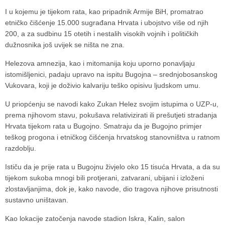
I u kojemu je tijekom rata, kao pripadnik Armije BiH, promatrao
etničko čišćenje 15.000 sugrađana Hrvata i ubojstvo više od njih
200, a za sudbinu 15 otetih i nestalih visokih vojnih i političkih
dužnosnika još uvijek se ništa ne zna.
Helezova amnezija, kao i mitomanija koju uporno ponavljaju
istomišljenici, padaju upravo na ispitu Bugojna – srednjobosanskog
Vukovara, koji je doživio kalvariju teško opisivu ljudskom umu.
U priopćenju se navodi kako
Zukan Helez
svojim istupima o UZP-u,
prema njihovom stavu, pokušava relativizirati ili prešutjeti stradanja
Hrvata tijekom rata u
Bugojno
. Smatraju da je Bugojno primjer
teškog progona i etničkog čišćenja hrvatskog stanovništva u ratnom
razdoblju.
Ističu da je prije rata u Bugojnu živjelo oko 15 tisuća Hrvata, a da su
tijekom sukoba mnogi bili protjerani, zatvarani, ubijani i izloženi
zlostavljanjima, dok je, kako navode, dio tragova njihove prisutnosti
sustavno uništavan.
Kao lokacije zatočenja navode stadion Iskra, Kalin, salon