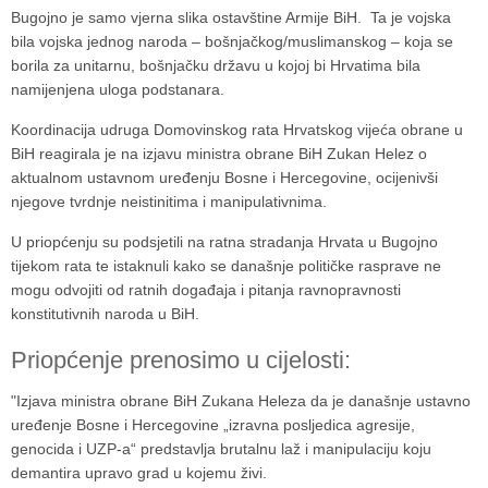
Bugojno je samo vjerna slika ostavštine Armije BiH. Ta je vojska
bila vojska jednog naroda – bošnjačkog/muslimanskog – koja se
borila za unitarnu, bošnjačku državu u kojoj bi Hrvatima bila
namijenjena uloga podstanara.
Koordinacija udruga Domovinskog rata Hrvatskog vijeća obrane u
BiH
reagirala je na izjavu ministra obrane BiH
Zukan Helez
o
aktualnom ustavnom uređenju
Bosne i Hercegovine
, ocijenivši
njegove tvrdnje neistinitima i manipulativnima.
U priopćenju su podsjetili na ratna stradanja Hrvata u
Bugojno
tijekom rata te istaknuli kako se današnje političke rasprave ne
mogu odvojiti od ratnih događaja i pitanja ravnopravnosti
konstitutivnih naroda u BiH.
Priopćenje prenosimo u cijelosti:
"Izjava ministra obrane BiH Zukana Heleza da je današnje ustavno
uređenje Bosne i Hercegovine „izravna posljedica agresije,
genocida i UZP-a“ predstavlja brutalnu laž i manipulaciju koju
demantira upravo grad u kojemu živi.