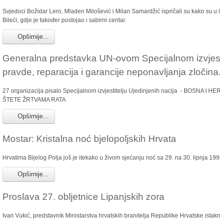
Svjedoci Božidar Lero, Mladen Milošević i Milan Samardžić ispričali su kako su u lje
Bileći, gdje je također postojao i sabirni centar.
Opširnije...
Generalna predstavka UN-ovom Specijalnom izvjestit
pravde, reparacija i garancije neponavljanja zločina
27 organizacija pisalo Specijalnom izvjestitelju Ujedinjenih nacija - B
ŠTETE ŽRTVAMA RATA
Opširnije...
Mostar: Kristalna noć bjelopoljskih Hrvata
Hrvatima Bijelog Polja još je itekako u živom sjećanju noć sa 29. na 30. lipnja 19
Opširnije...
Proslava 27. obljetnice Lipanjskih zora
Ivan Vukić, predstavnik Ministarstva hrvatskih branitelja Republike Hrvatske istaknu