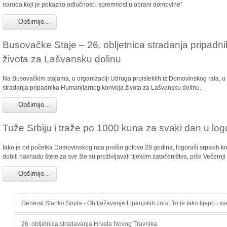
naroda koji je pokazao odlučnost i spremnost u obrani domovine''
Opširnije...
Busovačke Staje – 26. obljetnica stradanja pripad
života za Lašvansku dolinu
Na Busovačkim stajama, u organizaciji Udruga proisteklih iz Domovinskog rata, u 
stradanja pripadnika Humanitarnog konvoja života za Lašvansku dolinu.
Opširnije...
Tuže Srbiju i traže po 1000 kuna za svaki dan u logo
Iako je od početka Domovinskog rata prošlo gotovo 28 godina, logoraši srpskih ko
dobili naknadu štete za sve što su proživljavali tijekom zatočeništva, piše Večernji l
Opširnije...
General Stanko Sopta - Obilježavanje Lipanjskih zora: To je tako lijepo i sv
26. obljetnica stradavanja Hrvata Novog Travnika