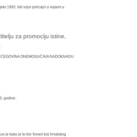
to 1992. bili vojni policajci u vojarni u
elju za promociju istine,
.
OSNA I HERCEGOVINA ONEMOGUĆAVA NADOKNADU
93. godine.
o je kako je to bio 'krvavi boj hrvatskog