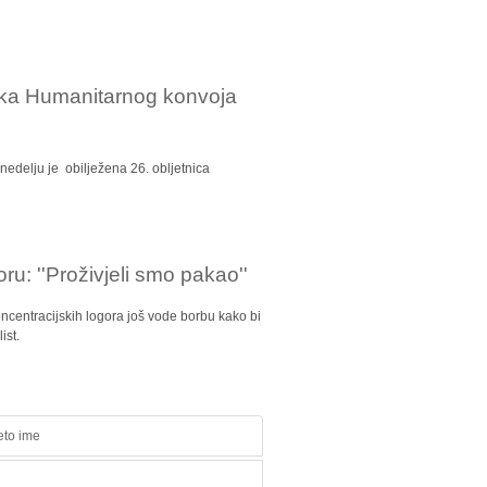
nika Humanitarnog konvoja
nedelju je obilježena 26. obljetnica
ru: ''Proživjeli smo pakao''
ncentracijskih logora još vode borbu kako bi
ist.
eto ime