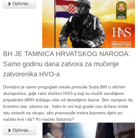
Opširnije...
BH JE TAMNICA HRVATSKOG NARODA:
Samo godinu dana zatvora za mučenje
zatvorenika HVO-a
Dovoljno je samo proguglati ostale presude Suda BIH u sličnim
slučajevima, gdje ratni zločinci HVO-a koji su mučili zarobljene
pripadnike ABIH dobijaju više od desetljeće kazne. Bez namjere da
branimo iste, pitamo se , kako to oni koji grade ovu državu misle
istu ostaviti na okupu, ako pravosuđe tretira kazneno djelo po
načelu krvi i tla? Po načelu fašizma?
Opširnije...