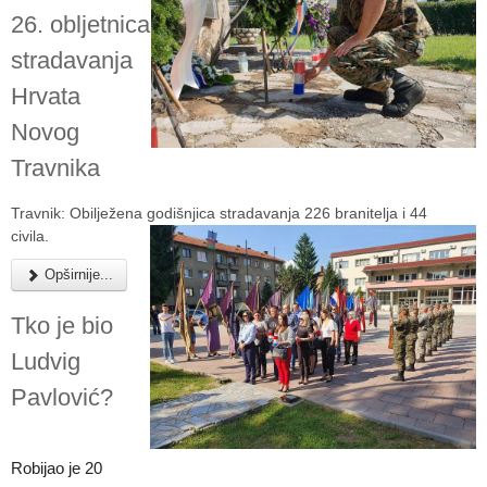
26. obljetnica
stradavanja
Hrvata
Novog
Travnika
Travnik: Obilježena godišnjica stradavanja 226 branitelja i 44
civila.
Opširnije...
Tko je bio
Ludvig
Pavlović?
Robijao je 20