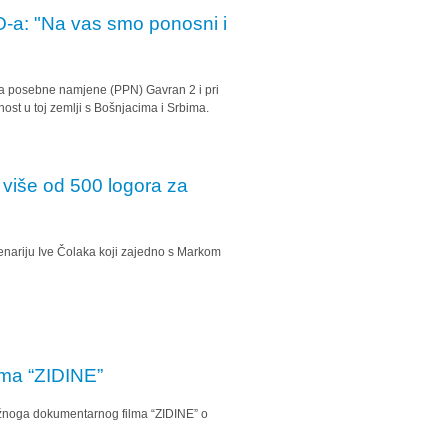
O-a: "Na vas smo ponosni i
i za posebne namjene (PPN) Gavran 2 i pri
ost u toj zemlji s Bošnjacima i Srbima.
o više od 500 logora za
enariju Ive Čolaka koji zajedno s Markom
ma “ZIDINE”
žnoga dokumentarnog filma “ZIDINE” o