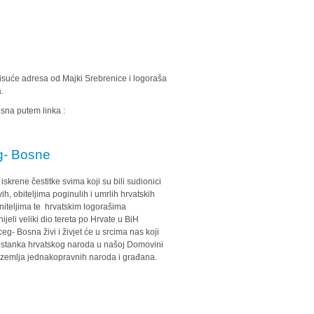
tisuće adresa od Majki Srebrenice i logoraša
.
sna putem linka :
g- Bosne
ene čestitke svima koji su bili sudionici
ih, obiteljima poginulih i umrlih hrvatskih
aniteljima te hrvatskim logorašima
eli veliki dio tereta po Hrvate u BiH
eg- Bosna živi i živjet će u srcima nas koji
 i ostanka hrvatskog naroda u našoj Domovini
o zemlja jednakopravnih naroda i građana.