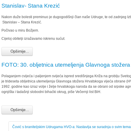
Stanislav- Stana Krezić
Nakon duže bolesti preminuo je dugogodišnji član naše Udruge, te od zadnjeg I
Stanislav – Stana Krezić.
Počivao u miru Božjem.
Cijeloj obitelji izražavamo iskrenu sućut.
Opširnije...
FOTO: 30. obljetnica utemeljenja Glavnoga stožera
Polaganjem cvijeća i paljenjem svijeća ispred središnjega Križa na groblju Sve
je trideseta obljetnica utemeljenja Glavnoga stožera Hrvatskoga vijeća obrane (HV
1992. godine kao izraz volje i želje hrvatskoga naroda da se obrani od srpske ag
ognjišta i tadašnji slobodni bihaćki okrug, piše Večernji list BiH.
Opširnije...
Čović s braniteljskim Udrugama HVO-a: Nastavlja se suradnja o svim tema