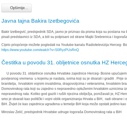
Opširnije...
Javna tajna Bakira Izetbegovića
Bakir Izetbegvić, predsjednik SDA, javno je priznao da pisma koja su poslana na 
pisali predstavnici iz SDA, a bili su potpisani od strane Majki Srebrenica i logoraša
Cijelo priopćenje možete pogledati na Youtube kanalu Radiotelevizija Herceg- Bo
https://www.youtube.com/watch?v=S0RyzPUsRnQ
Čestitka u povodu 31. obljetnice osnutka HZ Herce
U povodu 31. obljetnice osnutka Hrvatske zajednice Herceg- Bosne upućujem iskr
povijesnog vremena u kojemu je nastala, svima koji su je stvarali i gradili . Prije sv
branitelja, hrvatskim vojnim invalidima, dragovoljcima i veteranima, hrvatskim br
Domovinskog rata koji su zajedno s nepravedno optuženim hrvatskim uznicima iznij
nepravednog rata. Koliko god gazili i rušili njezina obilježja, ponižavali je, HZ Herc
smo je stvarali kao politički i vojni oblik organiziranja Hrvata u BiH, radi obrane
BiH. Živjet će kao zajednica ugrađena u temelje BiH koja može opstati jedino ka
Miroslav Zelić, predsjednik Hrvatske udruge logoraša Domovinskog rata u BiH