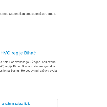
zbornog Sabora član predsjedništva Udruge,
 HVO regije Bihać
toga Ante Padovanskoga u Žegaru obilježena
O) regije Bihać. Bilo je to studenoga ratne
resije na Bosnu i Hercegovinu i sačuva svoja
ma važnim za branitelje