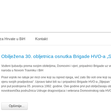
 za Hrvate u BiH
Kontakt
Obilježena 30. obljetnica osnutka Brigade HVO-a „
Vođeni ljubavlju prema svojim obiteljima, Domovini i vjeri, pripadnici Brigade uz ve
naroda u Novom Travniku i BiH
Pravi vojnik ne ratuje jer mrzi one koji su ispred njega, već zato što voli one koji 
vjeru svojih pradjedova“. Upravo takvi bili su i pripadnici Brigade HVO-a „Stjepan
prvi put postrojena 05. prosinca 1992. godine. Ove godine prvi put obilježavaju oblj
novotravnička podružnica Udruge dragovoljaca i veterana Domovinskog rata HV
Opširnije...