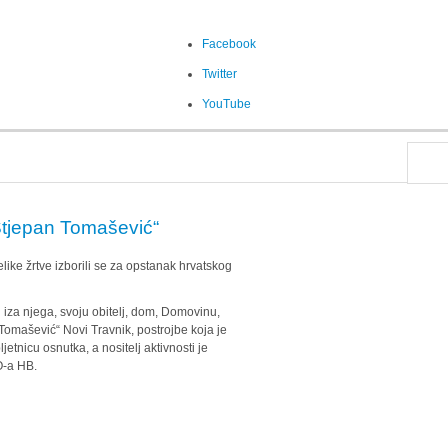
Facebook
Twitter
YouTube
Stjepan Tomašević“
like žrtve izborili se za opstanak hrvatskog
su iza njega, svoju obitelj, dom, Domovinu,
 Tomašević“ Novi Travnik, postrojbe koja je
etnicu osnutka, a nositelj aktivnosti je
O-a HB.