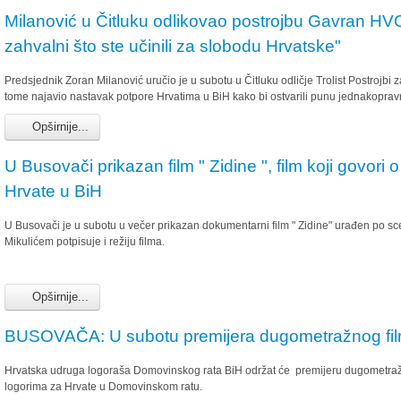
Milanović u Čitluku odlikovao postrojbu Gavran HV
zahvalni što ste učinili za slobodu Hrvatske"
Predsjednik Zoran Milanović uručio je u subotu u Čitluku odličje Trolist Postrojb
tome najavio nastavak potpore Hrvatima u BiH kako bi ostvarili punu jednakopravn
Opširnije...
U Busovači prikazan film " Zidine ", film koji govori 
Hrvate u BiH
U Busovači je u subotu u večer prikazan dokumentarni film " Zidine" urađen po sc
Mikulićem potpisuje i režiju filma.
Opširnije...
BUSOVAČA: U subotu premijera dugometražnog fil
Hrvatska udruga logoraša Domovinskog rata BiH održat će premijeru dugometra
logorima za Hrvate u Domovinskom ratu.