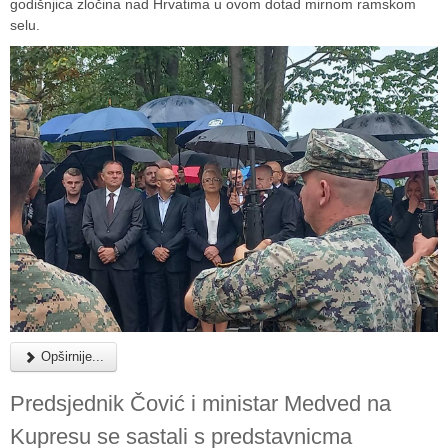
godišnjica zločina nad Hrvatima u ovom dotad mirnom ramskom
selu.
Opširnije...
Predsjednik Čović i ministar Medved na
Kupresu se sastali s predstavnicma