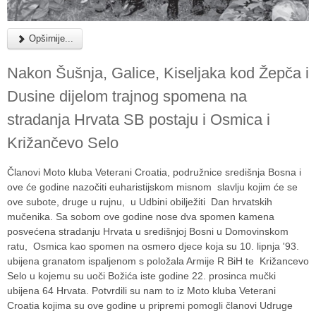
Opširnije...
Nakon Šušnja, Galice, Kiseljaka kod Žepča i
Dusine dijelom trajnog spomena na
stradanja Hrvata SB postaju i Osmica i
Križančevo Selo
Članovi Moto kluba Veterani Croatia, podružnice središnja Bosna i
ove će godine nazočiti euharistijskom misnom slavlju kojim će se
ove subote, druge u rujnu, u Udbini obilježiti Dan hrvatskih
mučenika. Sa sobom ove godine nose dva spomen kamena
posvećena stradanju Hrvata u središnjoj Bosni u Domovinskom
ratu, Osmica kao spomen na osmero djece koja su 10. lipnja '93.
ubijena granatom ispaljenom s položala Armije R BiH te Križancevo
Selo u kojemu su uoči Božića iste godine 22. prosinca mučki
ubijena 64 Hrvata. Potvrdili su nam to iz Moto kluba Veterani
Croatia kojima su ove godine u pripremi pomogli članovi Udruge