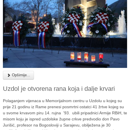
Opširnije...
Uzdol je otvorena rana koja i dalje krvari
Polaganjem vijenaca u Memorijalnom centru u Uzdolu u kojeg su
prije 21 godinu iz Rame prenesi posmrtni ostatci 41 žrtve kojeg su
u svome krvavom piru 14. rujna '93. ubili pripadnici Armije RBiH, te
misom koju je ispred uzdolske župne crkve predvodio don Pavo
Jurišić, profesor na Bogosloviji u Sarajevu, obilježena je 30