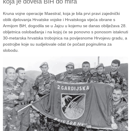
koja je dovela BiH do mira
Kruna vojne operacije Maestral, koja je bila prvi pravi zajednički
oblik djelovanja Hrvatske vojske i Hrvatskoga vijeća obrane s
Armijom BiH, dogodila se u Jajcu u kojemu se danas obilježava 28.
obljetnica oslobađanja i na kojoj će se ponovno s ponosom istaknuti
30-metarska hrvatska trobojnica na povijesnome Hrvojevu gradu, a
postrojbe koje su sudjelovale odat će počast poginulima za
slobodu.