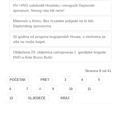
HV i HVO oslobodili Hrvatsku i omogućili Daytonski
sporazum. Novog rata biti neće!
Milanović u Kninu: Bez hrvatske pobjede ne bi bilo
Daytonskog sporazuma
30 godina od progona bugojanskih Hrvata, o zločinima se
više ne može šutjeti
Obilježena 29. obljetnica ustrojavanja 1. gardijske brigade
HVO-a Ante Bruno Bušić
Stranica 8 od 41
POČETAK
PRET
3
4
5
6
7
8
9
10
11
12
SLJEDEĆE
KRAJ