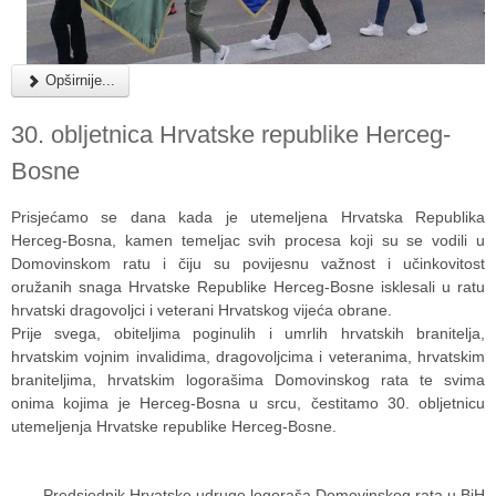
Opširnije...
30. obljetnica Hrvatske republike Herceg-
Bosne
Prisjećamo se dana kada je utemeljena Hrvatska Republika
Herceg-Bosna, kamen temeljac svih procesa koji su se vodili u
Domovinskom ratu i čiju su povijesnu važnost i učinkovitost
oružanih snaga Hrvatske Republike Herceg-Bosne isklesali u ratu
hrvatski dragovoljci i veterani Hrvatskog vijeća obrane.
Prije svega, obiteljima poginulih i umrlih hrvatskih branitelja,
hrvatskim vojnim invalidima, dragovoljcima i veteranima, hrvatskim
braniteljima, hrvatskim logorašima Domovinskog rata te svima
onima kojima je Herceg-Bosna u srcu, čestitamo 30. obljetnicu
utemeljenja Hrvatske republike Herceg-Bosne.
Predsjednik Hrvatske udruge logoraša Domovinskog rata u BiH