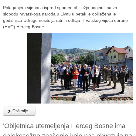
Polaganjem vijenaca ispred spomen obilježja poginulima za
slobodu hrvatskoga naroda u Livnu u petak je obilježena je
godišnjica Udruge nositelja ratnih odličja Hrvatskog vijeća obrane
(HVO) Herceg-Bosne.
Opširnije...
'Obljetnica utemeljenja Herceg Bosne ima
dalekosežno značenje koje nas obvezuje na