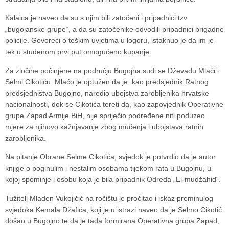
Kalaica je naveo da su s njim bili zatočeni i pripadnici tzv.
„bugojanske grupe“, a da su zatočenike odvodili pripadnici brigadne
policije. Govoreći o teškim uvjetima u logoru, istaknuo je da im je
tek u studenom prvi put omogućeno kupanje.
Za zločine počinjene na području Bugojna sudi se Dževadu Mlaći i
Selmi Cikotiću. Mlaćo je optužen da je, kao predsjednik Ratnog
predsjedništva Bugojno, naredio ubojstva zarobljenika hrvatske
nacionalnosti, dok se Cikotića tereti da, kao zapovjednik Operativne
grupe Zapad Armije BiH, nije spriječio podređene niti poduzeo
mjere za njihovo kažnjavanje zbog mučenja i ubojstava ratnih
zarobljenika.
Na pitanje Obrane Selme Cikotića, svjedok je potvrdio da je autor
knjige o poginulim i nestalim osobama tijekom rata u Bugojnu, u
kojoj spominje i osobu koja je bila pripadnik Odreda „El-mudžahid“.
Tužitelj Mladen Vukojičić na ročištu je pročitao i iskaz preminulog
svjedoka Kemala Džafića, koji je u istrazi naveo da je Selmo Cikotić
došao u Bugojno te da je tada formirana Operativna grupa Zapad,