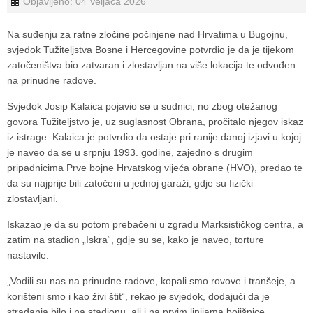
Objavljeno: 04 Veljača 2026
Na suđenju za ratne zločine počinjene nad Hrvatima u Bugojnu,
svjedok Tužiteljstva Bosne i Hercegovine potvrdio je da je tijekom
zatočeništva bio zatvaran i zlostavljan na više lokacija te odvođen
na prinudne radove.
Svjedok Josip Kalaica pojavio se u sudnici, no zbog otežanog
govora Tužiteljstvo je, uz suglasnost Obrana, pročitalo njegov iskaz
iz istrage. Kalaica je potvrdio da ostaje pri ranije danoj izjavi u kojoj
je naveo da se u srpnju 1993. godine, zajedno s drugim
pripadnicima Prve bojne Hrvatskog vijeća obrane (HVO), predao te
da su najprije bili zatočeni u jednoj garaži, gdje su fizički
zlostavljani.
Iskazao je da su potom prebačeni u zgradu Marksističkog centra, a
zatim na stadion „Iskra“, gdje su se, kako je naveo, torture
nastavile.
„Vodili su nas na prinudne radove, kopali smo rovove i tranšeje, a
korišteni smo i kao živi štit“, rekao je svjedok, dodajući da je
stradanja bilo i na stadionu, ali i na prvim linijama bojišnice.