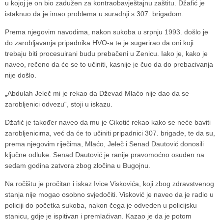
u kojoj je on bio zadužen za kontraobavještajnu zaštitu. Džafić je
istaknuo da je imao problema u suradnji s 307. brigadom.
Prema njegovim navodima, nakon sukoba u srpnju 1993. došlo je
do zarobljavanja pripadnika HVO-a te je sugerirao da oni koji
trebaju biti procesuirani budu prebačeni u Zenicu. Iako je, kako je
naveo, rečeno da će se to učiniti, kasnije je čuo da do prebacivanja
nije došlo.
„Abdulah Jeleč mi je rekao da Dževad Mlaćo nije dao da se
zarobljenici odvezu“, stoji u iskazu.
Džafić je također naveo da mu je Cikotić rekao kako se neće baviti
zarobljenicima, već da će to učiniti pripadnici 307. brigade, te da su,
prema njegovim riječima, Mlaćo, Jeleč i Senad Dautović donosili
ključne odluke. Senad Dautović je ranije pravomoćno osuđen na
sedam godina zatvora zbog zločina u Bugojnu.
Na ročištu je pročitan i iskaz Ivice Viskovića, koji zbog zdravstvenog
stanja nije mogao osobno svjedočiti. Visković je naveo da je radio u
policiji do početka sukoba, nakon čega je odveden u policijsku
stanicu, gdje je ispitivan i premlaćivan. Kazao je da je potom