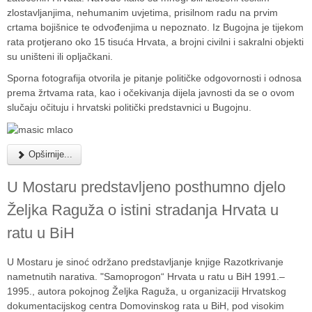
zlostavljanjima, nehumanim uvjetima, prisilnom radu na prvim
crtama bojišnice te odvođenjima u nepoznato. Iz Bugojna je tijekom
rata protjerano oko 15 tisuća Hrvata, a brojni civilni i sakralni objekti
su uništeni ili opljačkani.
Sporna fotografija otvorila je pitanje političke odgovornosti i odnosa
prema žrtvama rata, kao i očekivanja dijela javnosti da se o ovom
slučaju očituju i hrvatski politički predstavnici u Bugojnu.
Opširnije...
U Mostaru predstavljeno posthumno djelo
Željka Raguža o istini stradanja Hrvata u
ratu u BiH
U Mostaru je sinoć održano predstavljanje knjige Razotkrivanje
nametnutih narativa. "Samoprogon“ Hrvata u ratu u BiH 1991.–
1995., autora pokojnog Željka Raguža, u organizaciji Hrvatskog
dokumentacijskog centra Domovinskog rata u BiH, pod visokim