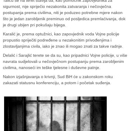
Taliću se na teret stavlja da, kao pomoćnik zapovjednika za
sigurnost, nije spriječio nezakonita zatvaranja i nečovječna
postupanja prema civilima, niti je poduzeo potrebne mjere nakon
što je jedan zarobljenik preminuo od posljedica premlaćivanja, dok
je drugi ubijen pri pokušaju bijega.
Karalić je, prema optužnici, kao zapovjednik voda Vojne policije
propustio spriječiti podređene u nezakonitim privođenjima i
zlostavljanjima civila, iako je znao ili mogao znati za takve radnje.
Delalić i Sarajlić terete se da su, kao pripadnici Vojne policije, u više
navrata sudjelovali u nečovječnom postupanju prema zarobljenim
civilima, nanoseći im teške tjelesne i duševne patnje.
Nakon izjašnjavanja o krivnji, Sud BiH će u zakonskom roku
zakazati statusnu konferenciju, a potom i početak suđenja.