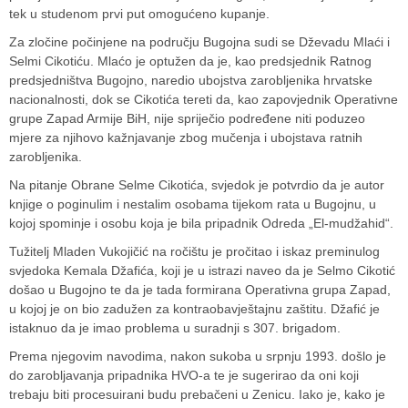
tek u studenom prvi put omogućeno kupanje.
Za zločine počinjene na području Bugojna sudi se Dževadu Mlaći i
Selmi Cikotiću. Mlaćo je optužen da je, kao predsjednik Ratnog
predsjedništva Bugojno, naredio ubojstva zarobljenika hrvatske
nacionalnosti, dok se Cikotića tereti da, kao zapovjednik Operativne
grupe Zapad Armije BiH, nije spriječio podređene niti poduzeo
mjere za njihovo kažnjavanje zbog mučenja i ubojstava ratnih
zarobljenika.
Na pitanje Obrane Selme Cikotića, svjedok je potvrdio da je autor
knjige o poginulim i nestalim osobama tijekom rata u Bugojnu, u
kojoj spominje i osobu koja je bila pripadnik Odreda „El-mudžahid“.
Tužitelj Mladen Vukojičić na ročištu je pročitao i iskaz preminulog
svjedoka Kemala Džafića, koji je u istrazi naveo da je Selmo Cikotić
došao u Bugojno te da je tada formirana Operativna grupa Zapad,
u kojoj je on bio zadužen za kontraobavještajnu zaštitu. Džafić je
istaknuo da je imao problema u suradnji s 307. brigadom.
Prema njegovim navodima, nakon sukoba u srpnju 1993. došlo je
do zarobljavanja pripadnika HVO-a te je sugerirao da oni koji
trebaju biti procesuirani budu prebačeni u Zenicu. Iako je, kako je