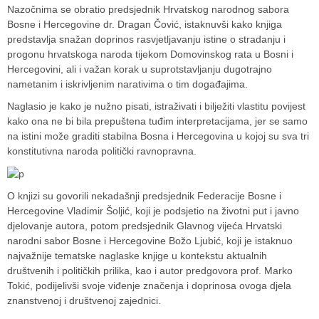
Nazočnima se obratio predsjednik Hrvatskog narodnog sabora
Bosne i Hercegovine dr. Dragan Čović, istaknuvši kako knjiga
predstavlja snažan doprinos rasvjetljavanju istine o stradanju i
progonu hrvatskoga naroda tijekom Domovinskog rata u Bosni i
Hercegovini, ali i važan korak u suprotstavljanju dugotrajno
nametanim i iskrivljenim narativima o tim događajima.
Naglasio je kako je nužno pisati, istraživati i bilježiti vlastitu povijest
kako ona ne bi bila prepuštena tuđim interpretacijama, jer se samo
na istini može graditi stabilna Bosna i Hercegovina u kojoj su sva tri
konstitutivna naroda politički ravnopravna.
O knjizi su govorili nekadašnji predsjednik Federacije Bosne i
Hercegovine
Vladimir Šoljić
, koji je podsjetio na životni put i javno
djelovanje autora, potom predsjednik Glavnog vijeća
Hrvatski
narodni sabor Bosne i Hercegovine
Božo Ljubić
, koji je istaknuo
najvažnije tematske naglaske knjige u kontekstu aktualnih
društvenih i političkih prilika, kao i autor predgovora prof.
Marko
Tokić
, podijelivši svoje viđenje značenja i doprinosa ovoga djela
znanstvenoj i društvenoj zajednici.