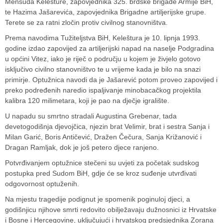
Mensuda Kelešture, zapovjednika 325. brdske brigade Armije BiH,
te Hazima Jašarevića, zapovjednika Brigadne artiljerijske grupe.
Terete se za ratni zločin protiv civilnog stanovništva.
Prema navodima Tužiteljstva BiH, Keleštura je 10. lipnja 1993.
godine izdao zapovijed za artiljerijski napad na naselje Podgradina
u općini Vitez, iako je riječ o području u kojem je živjelo gotovo
isključivo civilno stanovništvo te u vrijeme kada je bilo na snazi
primirje. Optužnica navodi da je Jašarević potom proveo zapovijed i
preko podređenih naredio ispaljivanje minobacačkog projektila
kalibra 120 milimetara, koji je pao na dječje igralište.
U napadu su smrtno stradali Augustina Grebenar, tada
devetogodišnja djevojčica, njezin brat Velimir, brat i sestra Sanja i
Milan Garić, Boris Antičević, Dražen Čečura, Sanja Križanović i
Dragan Ramljak, dok je još petero djece ranjeno.
Potvrđivanjem optužnice stečeni su uvjeti za početak sudskog
postupka pred Sudom BiH, gdje će se kroz suđenje utvrđivati
odgovornost optuženih.
Na mjestu tragedije podignut je spomenik poginuloj djeci, a
godišnjicu njihove smrti redovito obilježavaju dužnosnici iz Hrvatske
i Bosne i Hercegovine, uključujući i hrvatskog predsjednika Zorana