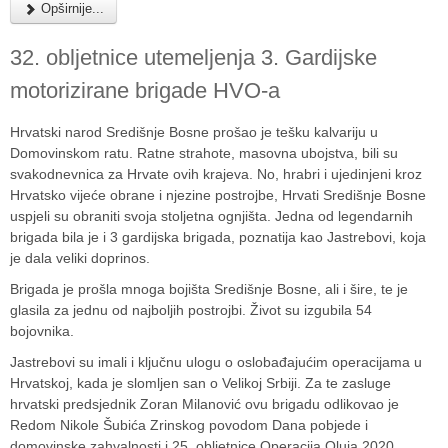
Opširnije...
32. obljetnice utemeljenja 3. Gardijske
motorizirane brigade HVO-a
Hrvatski narod Središnje Bosne prošao je tešku kalvariju u
Domovinskom ratu. Ratne strahote, masovna ubojstva, bili su
svakodnevnica za Hrvate ovih krajeva. No, hrabri i ujedinjeni kroz
Hrvatsko vijeće obrane i njezine postrojbe, Hrvati Središnje Bosne
uspjeli su obraniti svoja stoljetna ognjišta. Jedna od legendarnih
brigada bila je i 3 gardijska brigada, poznatija kao Jastrebovi, koja
je dala veliki doprinos.
Brigada je prošla mnoga bojišta Središnje Bosne, ali i šire, te je
glasila za jednu od najboljih postrojbi. Život su izgubila 54
bojovnika.
Jastrebovi su imali i ključnu ulogu o oslobađajućim operacijama u
Hrvatskoj, kada je slomljen san o Velikoj Srbiji. Za te zasluge
hrvatski predsjednik Zoran Milanović ovu brigadu odlikovao je
Redom Nikole Šubića Zrinskog povodom Dana pobjede i
domovinske zahvalnosti i 25. obljetnice Operacija Oluja 2020.