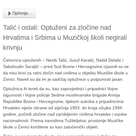
Opširnije...
Talić i ostali: Optuženi za zločine nad
Hrvatima i Srbima u Muzičkoj školi negirali
krivnju
Četvorica optuženih – Nesib Talić, Jusuf Karalić, Našid Delalić i
Sabahudin Sarajlić – pred
Sud Bosne i Hercegovine
izjasnili su se
da nisu krivi za ratni zločin nad civilima u objektu Muzičke škole u
Zenici. Naveli su da im je sadržaj optužnice u potpunosti jasan.
Optužnica ih tereti da su, kao zapovjednici i pripadnici Vojne
sigurnosti i Vojne policije Sedme muslimanske brigade
Armija
Republike Bosne i Hercegovine
, tijekom sukoba s pripadnicima
Hrvatsko vijeće obrane
od siječnja 1993. do kraja ožujka 1994.
godine, počinili zločine nad zarobljenim civilima hrvatske i srpske
nacionalnosti. Prema navodima Tužiteljstva, prostorije Muzičke
škole u Zenici korištene su kao zatočenički objekt.