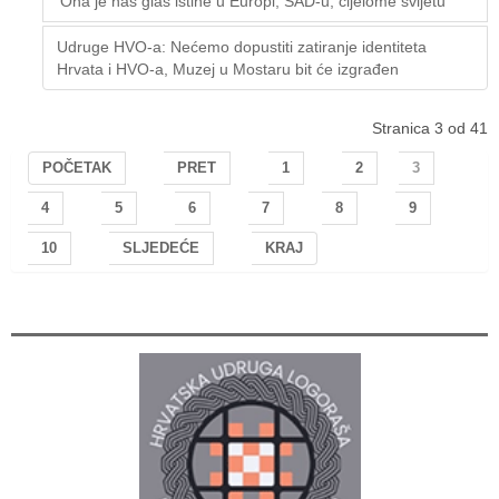
'Ona je naš glas istine u Europi, SAD-u, cijelome svijetu'
Udruge HVO-a: Nećemo dopustiti zatiranje identiteta
Hrvata i HVO-a, Muzej u Mostaru bit će izgrađen
Stranica 3 od 41
POČETAK
PRET
1
2
3
4
5
6
7
8
9
10
SLJEDEĆE
KRAJ