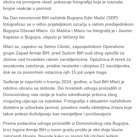
obzira na promjene vlasti, pokazuje fotografija koja je izazvala
brojne reakcije u javnosti.
Na Dan neovisnosti BiH načelnik Bugojna
Edin Mašić
(SDP)
fotografirao se u vidno prijateljskom ozračju s ratnim predsjednikom
Bugojna
Dževad Mlaćo
. Uz Mašića i Mlaću na fotografiji je i Jasmin
Kapetan iz Bugojna, objavio je Večernji list.
Mlaći se, zajedno sa
Selmo Cikotić
, zapovjednikom Operativne
grupe Zapad Armije BiH, pred Sudom BiH sudi zbog optužbi za
zločine nad hrvatskim ratnim zarobljenicima. Optužnica ih tereti za
nezakonita zatočenja, prisilne nestanke i ubojstva 21 zarobljenika,
dok se za posmrtnim ostacima njih 15 još uvijek traga.
Suđenje je započelo u travnju 2024. godine, a Sud BiH Mlaći je
odobrio obranu sa slobode. Dio hrvatskih udruga proizašlih iz
Domovinskog rata ranije je tražio određivanje pritvora zbog
mogućeg utjecaja na svjedoke. Fotografija s aktualnim načelnikom
dodatno je uzburkala javnost, posebno među obiteljima žrtava koje
takve poteze doživljavaju kao neosjetljive i ponižavajuće.
Prema podacima udruga proizašlih iz Domovinskog rata Bugojna,
kroz logore Armije BiH u ovom gradu prošlo je oko dvije tisuće
zatočenih Hrvata. Navode kako su mnogi bili izloženi teškim