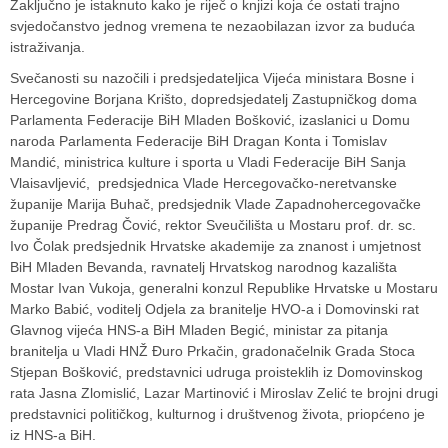
Zaključno je istaknuto kako je riječ o knjizi koja će ostati trajno
svjedočanstvo jednog vremena te nezaobilazan izvor za buduća
istraživanja.
Svečanosti su nazočili i predsjedateljica Vijeća ministara Bosne i
Hercegovine Borjana Krišto, dopredsjedatelj Zastupničkog doma
Parlamenta Federacije BiH Mladen Bošković, izaslanici u Domu
naroda Parlamenta Federacije BiH Dragan Konta i Tomislav
Mandić, ministrica kulture i sporta u Vladi Federacije BiH Sanja
Vlaisavljević, predsjednica Vlade Hercegovačko-neretvanske
županije Marija Buhač, predsjednik Vlade Zapadnohercegovačke
županije Predrag Čović, rektor Sveučilišta u Mostaru prof. dr. sc.
Ivo Čolak predsjednik Hrvatske akademije za znanost i umjetnost
BiH Mladen Bevanda, ravnatelj Hrvatskog narodnog kazališta
Mostar Ivan Vukoja, generalni konzul Republike Hrvatske u Mostaru
Marko Babić, voditelj Odjela za branitelje HVO-a i Domovinski rat
Glavnog vijeća HNS-a BiH Mladen Begić, ministar za pitanja
branitelja u Vladi HNŽ Đuro Prkačin, gradonačelnik Grada Stoca
Stjepan Bošković, predstavnici udruga proisteklih iz Domovinskog
rata Jasna Zlomislić, Lazar Martinović i Miroslav Zelić te brojni drugi
predstavnici političkog, kulturnog i društvenog života, priopćeno je
iz HNS-a BiH.