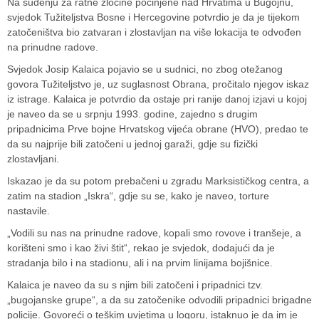
Na suđenju za ratne zločine počinjene nad Hrvatima u Bugojnu,
svjedok Tužiteljstva Bosne i Hercegovine potvrdio je da je tijekom
zatočeništva bio zatvaran i zlostavljan na više lokacija te odvođen
na prinudne radove.
Svjedok Josip Kalaica pojavio se u sudnici, no zbog otežanog
govora Tužiteljstvo je, uz suglasnost Obrana, pročitalo njegov iskaz
iz istrage. Kalaica je potvrdio da ostaje pri ranije danoj izjavi u kojoj
je naveo da se u srpnju 1993. godine, zajedno s drugim
pripadnicima Prve bojne Hrvatskog vijeća obrane (HVO), predao te
da su najprije bili zatočeni u jednoj garaži, gdje su fizički
zlostavljani.
Iskazao je da su potom prebačeni u zgradu Marksističkog centra, a
zatim na stadion „Iskra“, gdje su se, kako je naveo, torture
nastavile.
„Vodili su nas na prinudne radove, kopali smo rovove i tranšeje, a
korišteni smo i kao živi štit“, rekao je svjedok, dodajući da je
stradanja bilo i na stadionu, ali i na prvim linijama bojišnice.
Kalaica je naveo da su s njim bili zatočeni i pripadnici tzv.
„bugojanske grupe“, a da su zatočenike odvodili pripadnici brigadne
policije. Govoreći o teškim uvjetima u logoru, istaknuo je da im je