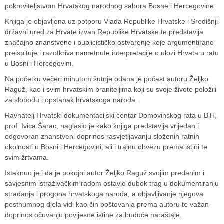
pokroviteljstvom Hrvatskog narodnog sabora Bosne i Hercegovine.
Knjiga je objavljena uz potporu
Vlada Republike Hrvatske
i
Središnji
državni ured za Hrvate izvan Republike Hrvatske
te predstavlja
značajno znanstveno i publicističko ostvarenje koje argumentirano
preispituje i razotkriva nametnute interpretacije o ulozi Hrvata u ratu
u Bosni i Hercegovini.
Na početku večeri minutom šutnje odana je počast autoru
Željko
Raguž
, kao i svim hrvatskim braniteljima koji su svoje živote položili
za slobodu i opstanak hrvatskoga naroda.
Ravnatelj
Hrvatski dokumentacijski centar Domovinskog rata u BiH
,
prof.
Ivica Šarac
, naglasio je kako knjiga predstavlja vrijedan i
odgovoran znanstveni doprinos rasvjetljavanju složenih ratnih
okolnosti u Bosni i Hercegovini, ali i trajnu obvezu prema istini te
svim žrtvama.
Istaknuo je i da je pokojni autor Željko Raguž svojim predanim i
savjesnim istraživačkim radom ostavio dubok trag u dokumentiranju
stradanja i progona hrvatskoga naroda, a objavljivanje njegova
posthumnog djela vidi kao čin poštovanja prema autoru te važan
doprinos očuvanju povijesne istine za buduće naraštaje.