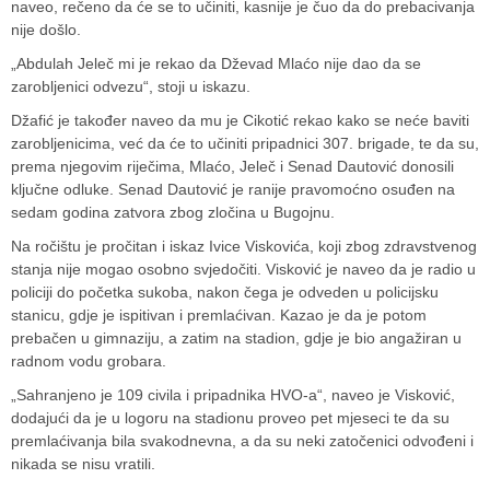
naveo, rečeno da će se to učiniti, kasnije je čuo da do prebacivanja
nije došlo.
„Abdulah Jeleč mi je rekao da Dževad Mlaćo nije dao da se
zarobljenici odvezu“, stoji u iskazu.
Džafić je također naveo da mu je Cikotić rekao kako se neće baviti
zarobljenicima, već da će to učiniti pripadnici 307. brigade, te da su,
prema njegovim riječima, Mlaćo, Jeleč i Senad Dautović donosili
ključne odluke. Senad Dautović je ranije pravomoćno osuđen na
sedam godina zatvora zbog zločina u Bugojnu.
Na ročištu je pročitan i iskaz Ivice Viskovića, koji zbog zdravstvenog
stanja nije mogao osobno svjedočiti. Visković je naveo da je radio u
policiji do početka sukoba, nakon čega je odveden u policijsku
stanicu, gdje je ispitivan i premlaćivan. Kazao je da je potom
prebačen u gimnaziju, a zatim na stadion, gdje je bio angažiran u
radnom vodu grobara.
„Sahranjeno je 109 civila i pripadnika HVO-a“, naveo je Visković,
dodajući da je u logoru na stadionu proveo pet mjeseci te da su
premlaćivanja bila svakodnevna, a da su neki zatočenici odvođeni i
nikada se nisu vratili.