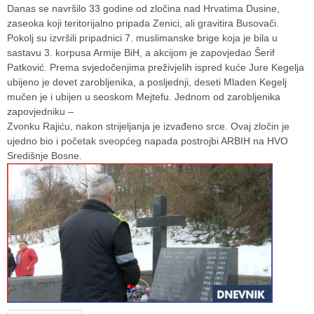
Danas se navršilo 33 godine od zločina nad Hrvatima Dusine,
zaseoka koji teritorijalno pripada Zenici, ali gravitira Busovači.
Pokolj su izvršili pripadnici 7. muslimanske brige koja je bila u
sastavu 3. korpusa Armije BiH, a akcijom je zapovjedao Šerif
Patković. Prema svjedočenjima preživjelih ispred kuće Jure Kegelja
ubijeno je devet zarobljenika, a posljednji, deseti Mladen Kegelj
mučen je i ubijen u seoskom Mejtefu. Jednom od zarobljenika
zapovjedniku –
Zvonku Rajiću, nakon strijeljanja je izvađeno srce. Ovaj zločin je
ujedno bio i početak sveopćeg napada postrojbi ARBIH na HVO
Središnje Bosne.