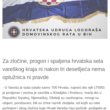
Za zločine, progon i spaljena hrvatska sela
vareškog kraja ni nakon tri desetljeća nema
optužnica ni pravde
- U Varešu je tada ostalo samo 700 Hrvata, najveći dio njih (7500)
je protjeran i većina je završila u Kiseljaku i Kreševu, manji dio u
Republici Srpskoj, Njemačkoj. Obitelji su razdvojene, mnogi su
ubijeni, ponižavani, bili su žrtve raznih zlodjela, od kojih su neki
počinjeni i zbog zločina koje Hrvati Vareša nisu počinili- podsjetio je