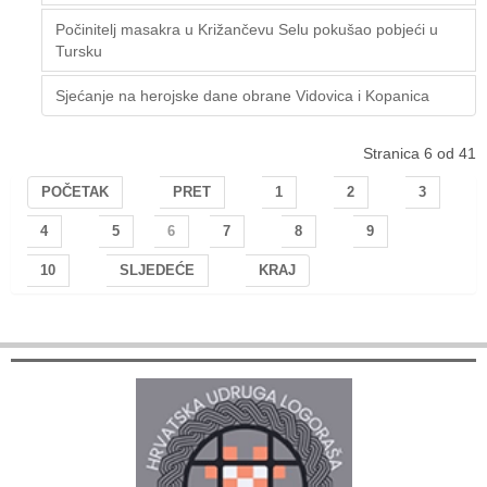
Počinitelj masakra u Križančevu Selu pokušao pobjeći u
Tursku
Sjećanje na herojske dane obrane Vidovica i Kopanica
Stranica 6 od 41
POČETAK
PRET
1
2
3
4
5
6
7
8
9
10
SLJEDEĆE
KRAJ