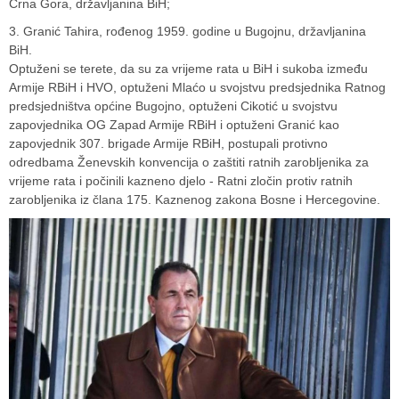
Crna Gora, državljanina BiH;
3. Granić Tahira, rođenog 1959. godine u Bugojnu, državljanina
BiH.
Optuženi se terete, da su za vrijeme rata u BiH i sukoba između
Armije RBiH i HVO, optuženi Mlaćo u svojstvu predsjednika Ratnog
predsjedništva općine Bugojno, optuženi Cikotić u svojstvu
zapovjednika OG Zapad Armije RBiH i optuženi Granić kao
zapovjednik 307. brigade Armije RBiH, postupali protivno
odredbama Ženevskih konvencija o zaštiti ratnih zarobljenika za
vrijeme rata i počinili kazneno djelo - Ratni zločin protiv ratnih
zarobljenika iz člana 175. Kaznenog zakona Bosne i Hercegovine.