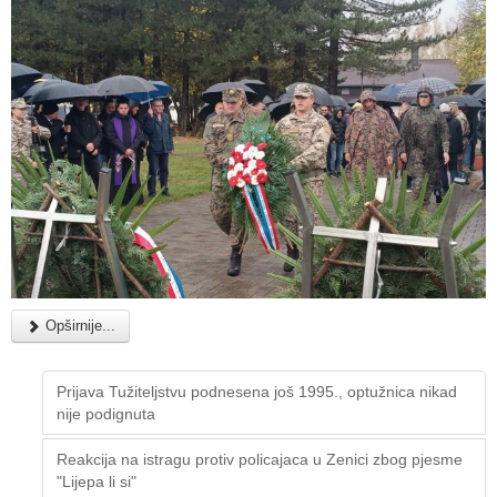
Opširnije...
Prijava Tužiteljstvu podnesena još 1995., optužnica nikad
nije podignuta
Reakcija na istragu protiv policajaca u Zenici zbog pjesme
"Lijepa li si"